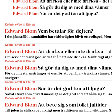
Att dricksa eller inte dricksa – det
Edward Blom
Så gör du dig av med dina vänner
Edward Blom
När är det god ton att ljuga?
Edward Blom
Krönika
Vett & Etikett
Edward Blom
Vem betalar för dejten?
I det jämställda samhället har ridderlighet blivit ett rollspel. 
Krönika
Vett & Etikett
Edward Blom
Att dricksa eller inte dricksa – 
Om servicen varit god är det snålt att inte dricksa. Samtidigt ut
Krönika
Vett & Etikett
Edward Blom
Så gör du dig av med dina vänn
För det mesta anstränger vi oss för att behålla våra kära vänner. M
navigera.
Krönika
Vett & Etikett
Edward Blom
När är det god ton att ljuga?
Såväl etiskt som etikettsmässigt är det god sed att hålla sig till
Krönika
Vett & Etikett
Edward Blom
Att bete sig som folk i jultider
Till julen är sällskapet viktigt men traditionerna ännu viktigare. 