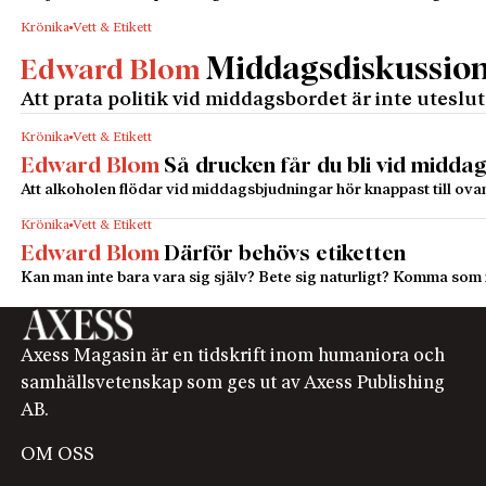
Krönika
Vett & Etikett
Middagsdiskussione
Edward Blom
Att prata politik vid middagsbordet är inte uteslu
Krönika
Vett & Etikett
Edward Blom
Så drucken får du bli vid midda
Att alkoholen flödar vid middagsbjudningar hör knappast till ovan
Krönika
Vett & Etikett
Edward Blom
Därför behövs etiketten
Kan man inte bara vara sig själv? Bete sig naturligt? Komma som m
Axess Magasin är en tidskrift inom humaniora och
samhällsvetenskap som ges ut av Axess Publishing
AB.
OM OSS