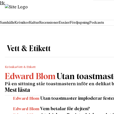
Hoppa till innehåll
Samhälle
Krönikor
Kultur
Recensioner
Essäer
Fördjupning
Podcasts
Vett & Etikett
Krönika
Vett & Etikett
Edward Blom
Utan toastmast
På en sittning står toastmastern inför en delika
Mest lästa
Utan toastmaster imploderar feste
Edward Blom
Vem betalar för dejten?
Edward Blom