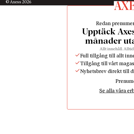
© Axess 2026
Redan prenume
Upptäck Axess
månader ut
Allt innehåll. Alltid
Full tillgång till allt in
Tillgång till vårt maga
Nyhetsbrev direkt till 
Prenum
Se alla våra e