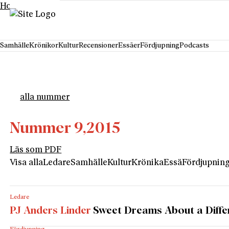
Hoppa till innehåll
Samhälle
Krönikor
Kultur
Recensioner
Essäer
Fördjupning
Podcasts
alla nummer
Nummer 9,
2015
Läs som PDF
Visa alla
Ledare
Samhälle
Kultur
Krönika
Essä
Fördjupnin
Ledare
PJ Anders Linder
Sweet Dreams About a Diffe