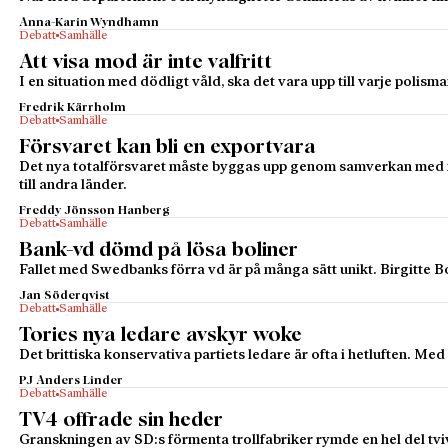
Anna-Karin Wyndhamn
Debatt
Samhälle
Att visa mod är inte valfritt
I en situation med dödligt våld, ska det vara upp till varje poli
Fredrik Kärrholm
Debatt
Samhälle
Försvaret kan bli en exportvara
Det nya totalförsvaret måste byggas upp genom sam­verkan med nä
till andra länder.
Freddy Jönsson Hanberg
Debatt
Samhälle
Bank-vd dömd på lösa boliner
Fallet med Swedbanks förra vd är på många sätt unikt. Birgitte B
Jan Söderqvist
Debatt
Samhälle
Tories nya ledare avskyr woke
Det brittiska konservativa partiets ledare är ofta i hetluften. Me
PJ Anders Linder
Debatt
Samhälle
TV4 offrade sin heder
Granskningen av SD:s förmenta troll­fabriker rymde en hel del tvi