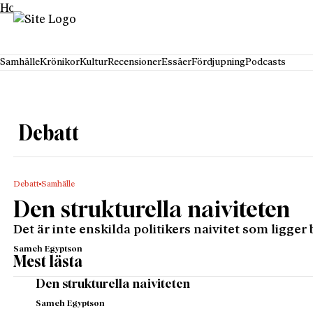
Hoppa till innehåll
Samhälle
Krönikor
Kultur
Recensioner
Essäer
Fördjupning
Podcasts
Debatt
Debatt
Samhälle
Den strukturella naiviteten
Det är inte enskilda politikers naivitet som ligg
Sameh Egyptson
Mest lästa
Den strukturella naiviteten
Sameh Egyptson