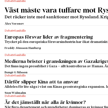
Debatt
Samhälle
Väst måste vara tuffare mot Ry
Det räcker inte med sanktioner mot Ryssland. Krig
Alex Voronov
Debatt
Samhälle
Europas försvar lider av fragmentering
Trycket på den europeiska försvarsindustrin har ökat dramatiskt
Freddy Jönsson Hanberg
Debatt
Samhälle
Medierna brister i granskningen av Gazakrige
Det finns ingen pressfrihet i Gaza – allt kontrolleras av Hamas.
Bengt G Nilsson
Debatt
Samhälle
Därför slipper Kina att ta ansvar
Alldeles för lite sägs i väst om Kinas geostrategiska expansion. In
Sten Widmalm
Debatt
Samhälle
Är det jämställt när alla är kvinnor?
När flera departement och myndigheter domineras av kvinnor finn