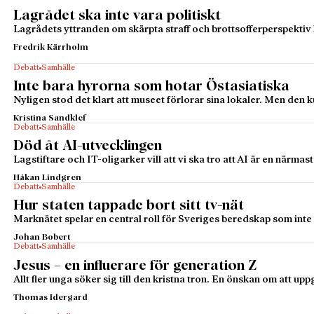
Lagrådet ska inte vara politiskt
Lagrådets yttranden om skärpta straff och brottsofferperspektiv h
Fredrik Kärrholm
Debatt
Samhälle
Inte bara hyrorna som hotar Östasiatiska
Nyligen stod det klart att museet förlorar sina lokaler. Men den k
Kristina Sandklef
Debatt
Samhälle
Död åt AI-utvecklingen
Lagstiftare och IT-oligarker vill att vi ska tro att AI är en närm
Håkan Lindgren
Debatt
Samhälle
Hur staten tappade bort sitt tv-nät
Marknätet spelar en central roll för Sveriges beredskap som inte 
Johan Bobert
Debatt
Samhälle
Jesus – en influerare för generation Z
Allt fler unga söker sig till den kristna tron. En önskan om att up
Thomas Idergard