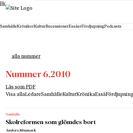
Hoppa till innehåll
Samhälle
Krönikor
Kultur
Recensioner
Essäer
Fördjupning
Podcasts
alla nummer
Nummer 6,
2010
Läs som PDF
Visa alla
Ledare
Samhälle
Kultur
Krönika
Essä
Fördjupnin
Samhälle
Skolreformen som glömdes bort
Anders Rönmark