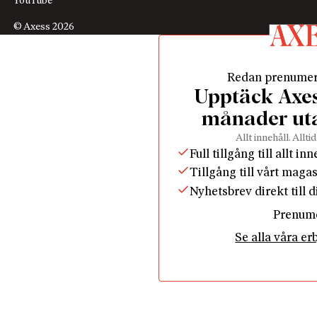
YouTube
© Axess 2026
Redan prenume
Upptäck Axess
månader ut
Allt innehåll. Alltid
Full tillgång till allt in
Tillgång till vårt maga
Nyhetsbrev direkt till 
Prenum
Se alla våra e