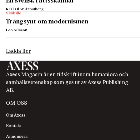
En svensk rättsskandal
Karl-Olov Arnstberg
Samhälle
Trångsynt om modernismen
Leo Nilsson
Ladda fler
Axess Magasin är en tidskrift inom humaniora och
samhällsvetenskap som ges ut av Axess Publishing
AB.
OM OSS
Om Axess
Kontakt
Annonsera