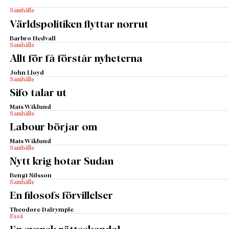
Samhälle
Världspolitiken flyttar norrut
Barbro Hedvall
Samhälle
Allt för få förstår nyheterna
John Lloyd
Samhälle
Sifo talar ut
Mats Wiklund
Samhälle
Labour börjar om
Mats Wiklund
Samhälle
Nytt krig hotar Sudan
Bengt Nilsson
Samhälle
En filosofs förvillelser
Theodore Dalrymple
Essä