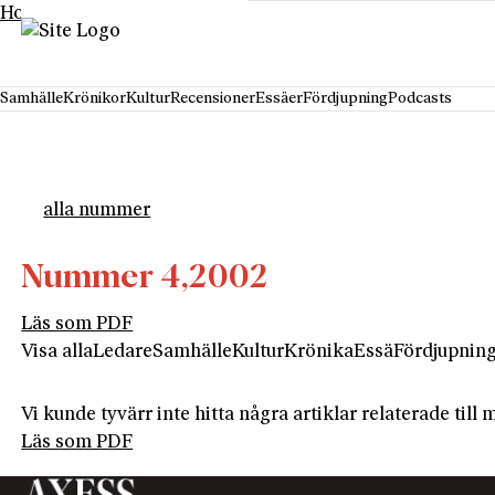
Hoppa till innehåll
Samhälle
Krönikor
Kultur
Recensioner
Essäer
Fördjupning
Podcasts
alla nummer
Nummer 4,
2002
Läs som PDF
Visa alla
Ledare
Samhälle
Kultur
Krönika
Essä
Fördjupnin
Vi kunde tyvärr inte hitta några artiklar relaterade til
Läs som PDF