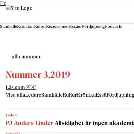
Hoppa till innehåll
Samhälle
Krönikor
Kultur
Recensioner
Essäer
Fördjupning
Podcasts
alla nummer
Nummer 3,
2019
Läs som PDF
Visa alla
Ledare
Samhälle
Kultur
Krönika
Essä
Fördjupnin
Ledare
PJ Anders Linder
Allsidighet är ingen akademi