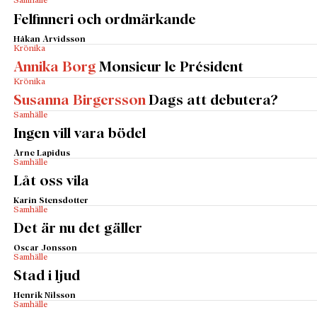
Samhälle
Felfinneri och ordmärkande
Håkan Arvidsson
Krönika
Annika Borg
Monsieur le Président
Krönika
Susanna Birgersson
Dags att debutera?
Samhälle
Ingen vill vara bödel
Arne Lapidus
Samhälle
Låt oss vila
Karin Stensdotter
Samhälle
Det är nu det gäller
Oscar Jonsson
Samhälle
Stad i ljud
Henrik Nilsson
Samhälle