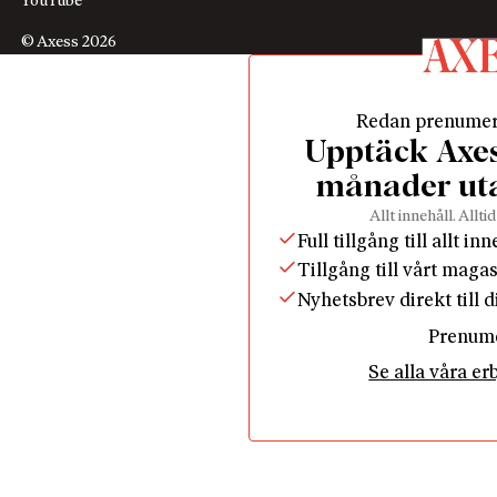
YouTube
© Axess 2026
Redan prenume
Upptäck Axess
månader ut
Allt innehåll. Alltid
Full tillgång till allt in
Tillgång till vårt maga
Nyhetsbrev direkt till 
Prenum
Se alla våra e