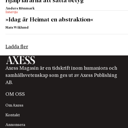
Hjälp lärarna att sätta betyg
Anders Rönmark
Intervju
»Idag är Heimat en abstraktion«
Mats Wiklund
Ladda fler
Axess Magasin är en tidskrift inom humaniora och
samhällsvetenskap som ges ut av Axess Publishing
AB.
OM OSS
Om Axess
Kontakt
Annonsera