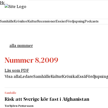
Hoppa till innehåll
Samhälle
Krönikor
Kultur
Recensioner
Essäer
Fördjupning
Podcasts
alla nummer
Nummer 8,
2009
Läs som PDF
Visa alla
Ledare
Samhälle
Kultur
Krönika
Essä
Fördjupnin
Samhälle
Risk att Sverige kör fast i Afghanistan
Torbjörn Pettersson