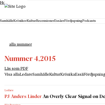
Hoppa till innehåll
Samhälle
Krönikor
Kultur
Recensioner
Essäer
Fördjupning
Podcasts
alla nummer
Nummer 4,
2015
Läs som PDF
Visa alla
Ledare
Samhälle
Kultur
Krönika
Essä
Fördjupnin
Ledare
PJ Anders Linder
An Overly Clear Signal on D