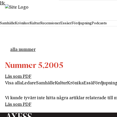
Hoppa till innehåll
Samhälle
Krönikor
Kultur
Recensioner
Essäer
Fördjupning
Podcasts
alla nummer
Nummer 5,
2005
Läs som PDF
Visa alla
Ledare
Samhälle
Kultur
Krönika
Essä
Fördjupnin
Vi kunde tyvärr inte hitta några artiklar relaterade til
Läs som PDF