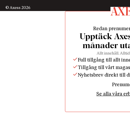
© Axess 2026
Redan prenume
Upptäck Axess
månader ut
Allt innehåll. Alltid
Full tillgång till allt in
Tillgång till vårt maga
Nyhetsbrev direkt till 
Prenum
Se alla våra e