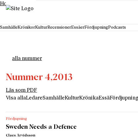
Hoppa till innehåll
Samhälle
Krönikor
Kultur
Recensioner
Essäer
Fördjupning
Podcasts
alla nummer
Nummer 4,
2013
Läs som PDF
Visa alla
Ledare
Samhälle
Kultur
Krönika
Essä
Fördjupnin
Fördjupning
Sweden Needs a Defence
Claes Arvidsson