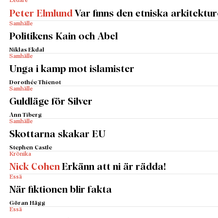
Ledare
Peter Elmlund
Var finns den etniska arkitektu
Samhälle
Politikens Kain och Abel
Niklas Ekdal
Samhälle
Unga i kamp mot islamister
Dorothée Thienot
Samhälle
Guldläge för Silver
Ann Tiberg
Samhälle
Skottarna skakar EU
Stephen Castle
Krönika
Nick Cohen
Erkänn att ni är rädda!
Essä
När fiktionen blir fakta
Göran Hägg
Essä