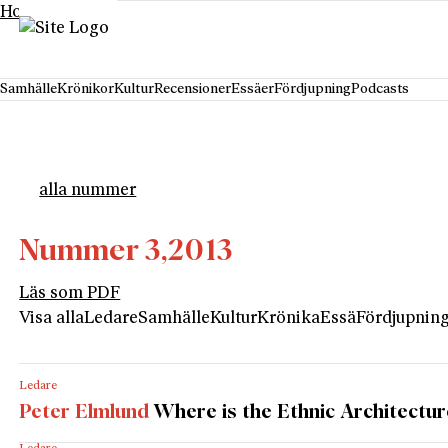
Hoppa till innehåll
Samhälle
Krönikor
Kultur
Recensioner
Essäer
Fördjupning
Podcasts
alla nummer
Nummer 3,
2013
Läs som PDF
Visa alla
Ledare
Samhälle
Kultur
Krönika
Essä
Fördjupnin
Ledare
Peter Elmlund
Where is the Ethnic Architectur