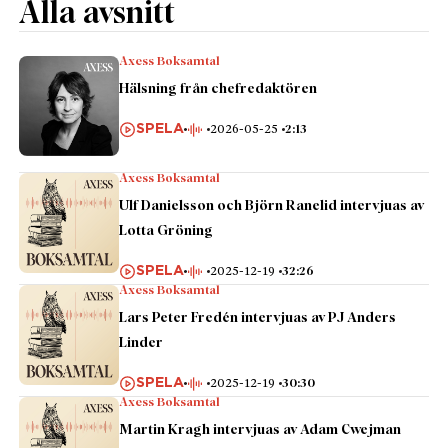
Alla avsnitt
Axess Boksamtal
Hälsning från chefredaktören
SPELA
2026-05-25
2:13
Axess Boksamtal
Ulf Danielsson och Björn Ranelid intervjuas av
Lotta Gröning
SPELA
2025-12-19
32:26
Axess Boksamtal
Lars Peter Fredén intervjuas av PJ Anders
Linder
SPELA
2025-12-19
30:30
Axess Boksamtal
Martin Kragh intervjuas av Adam Cwejman