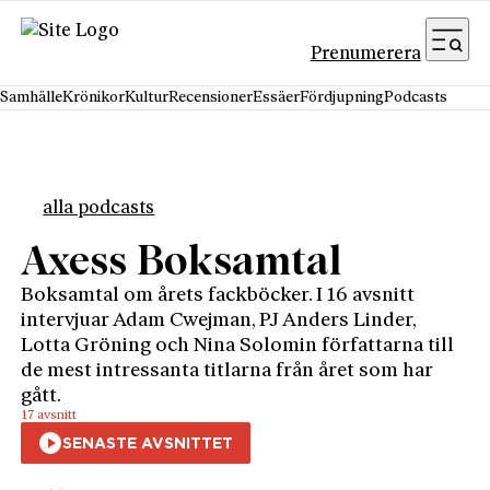
Hoppa till innehåll
Prenumerera
Samhälle
Krönikor
Kultur
Recensioner
Essäer
Fördjupning
Podcasts
alla podcasts
Axess Boksamtal
Boksamtal om årets fackböcker. I 16 avsnitt
intervjuar Adam Cwejman, PJ Anders Linder,
Lotta Gröning och Nina Solomin författarna till
de mest intressanta titlarna från året som har
gått.
17 avsnitt