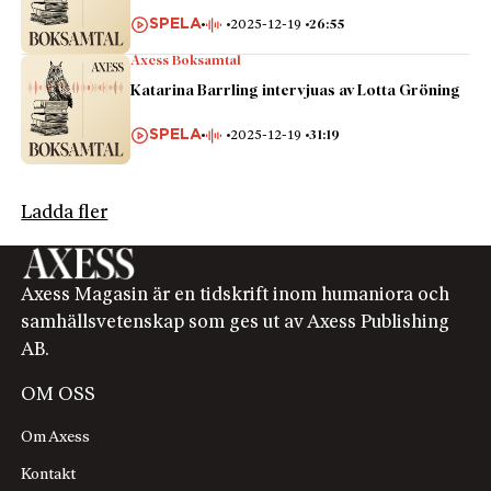
SPELA
2025-12-19
26:55
Axess Boksamtal
Katarina Barrling intervjuas av Lotta Gröning
SPELA
2025-12-19
31:19
Ladda fler
Axess Magasin är en tidskrift inom humaniora och
samhällsvetenskap som ges ut av Axess Publishing
AB.
OM OSS
Om Axess
Kontakt