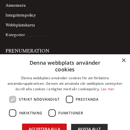
Annonsera
Integritetspolicy
Webbplatskarta
Kategorier
PRENUMERATION
×
Denna webbplats använder
Prenumerera
cookies
Mina sidor
Denna webbplats använder cookies för att förbättra
användarupplevelsen. Genom att använda vår webbplats samtycker
FÖLJ OSS
du till alla cookies i enlighet med vår cookiepolicy.
Läs mer
STRIKT NÖDVÄNDIGT
PRESTANDA
Facebook
Instagram
INRIKTNING
FUNKTIONER
X
ACCEPTERA ALLA
AVVISA ALLT
LinkedIn