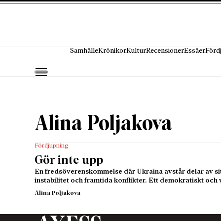
Hoppa till innehåll
Samhälle
Krönikor
Kultur
Recensioner
Essäer
Förd
Alina Poljakova
Fördjupning
Gör inte upp
En fredsöverenskommelse där Ukraina avstår delar av sitt 
instabilitet och framtida konflikter. Ett demokratiskt oc
Alina Poljakova