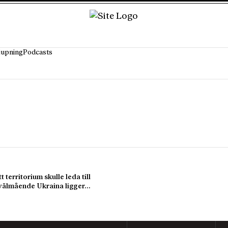
jupning
Podcasts
territorium skulle leda till
h välmående Ukraina ligger…