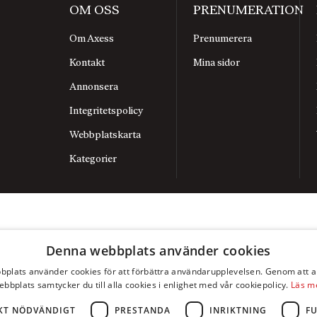
OM OSS
PRENUMERATION
Om Axess
Prenumerera
Kontakt
Mina sidor
Annonsera
Integritetspolicy
Webbplatskarta
Kategorier
Denna webbplats använder cookies
plats använder cookies för att förbättra användarupplevelsen. Genom att 
ebbplats samtycker du till alla cookies i enlighet med vår cookiepolicy.
Läs m
KT NÖDVÄNDIGT
PRESTANDA
INRIKTNING
F