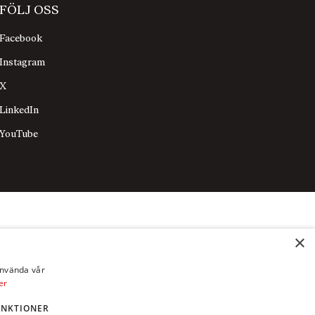
FÖLJ OSS
Facebook
Instagram
X
LinkedIn
YouTube
×
använda vår
er
UNKTIONER