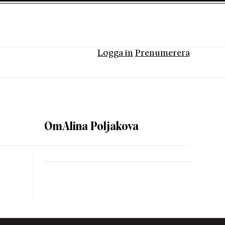
Logga in
Prenumerera
Om
Alina Poljakova