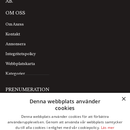
AB.
OM OSS
Om Axess
Kontakt
Annonsera
Integritetspolicy
Webbplatskarta
Kategorier
PRENUMERATION
×
Denna webbplats använder
Prenumerera
cookies
Mina sidor
Denna webbplats använder cookies för att förbättra
användarupplevelsen. Genom att använda vår webbplats samtycker
FÖLJ OSS
du till alla cookies i enlighet med vår cookiepolicy.
Läs mer