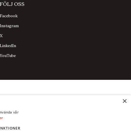
FÖLJ OSS
Facebook
Instagram
X
LinkedIn
YouTube
×
använda vår
er
UNKTIONER