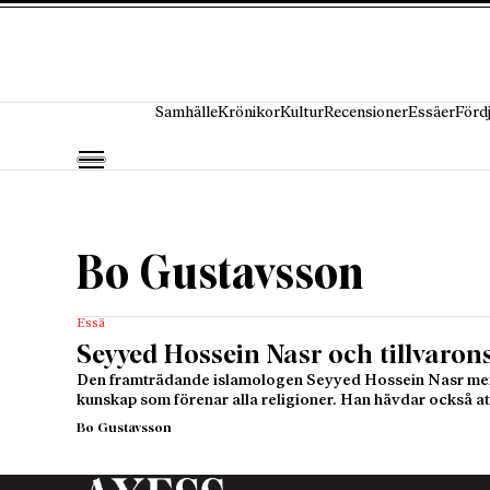
Hoppa till innehåll
Samhälle
Krönikor
Kultur
Recensioner
Essäer
Förd
Bo Gustavsson
Essä
Seyyed Hossein Nasr och tillvaron
Den framträdande islamologen Seyyed Hossein Nasr menar
kunskap som förenar alla religioner. Han hävdar också a
Bo Gustavsson