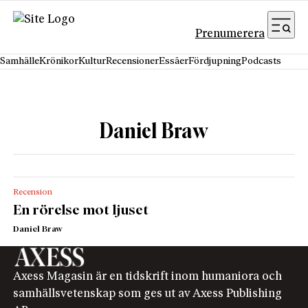
Hoppa till innehåll
Prenumerera
Samhälle
Krönikor
Kultur
Recensioner
Essäer
Fördjupning
Podcasts
Daniel Braw
Recension
En rörelse mot ljuset
Daniel Braw
Axess Magasin är en tidskrift inom humaniora och
samhällsvetenskap som ges ut av Axess Publishing