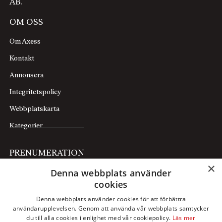
AB.
OM OSS
Om Axess
Kontakt
Annonsera
Integritetspolicy
Webbplatskarta
Kategorier
PRENUMERATION
×
Denna webbplats använder
Prenumerera
cookies
Mina sidor
Denna webbplats använder cookies för att förbättra
användarupplevelsen. Genom att använda vår webbplats samtycker
FÖLJ OSS
du till alla cookies i enlighet med vår cookiepolicy.
Läs mer