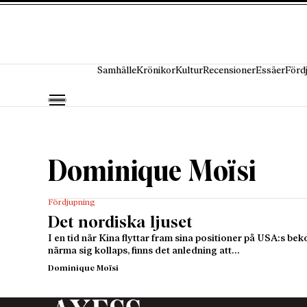
Hoppa till innehåll
Samhälle
Krönikor
Kultur
Recensioner
Essäer
Förd
Dominique Moïsi
Fördjupning
Det nordiska ljuset
I en tid när Kina flyttar fram sina positioner på USA:s b
närma sig kollaps, finns det anledning att…
Dominique Moïsi