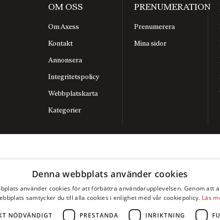
OM OSS
PRENUMERATION
Om Axess
Prenumerera
Kontakt
Mina sidor
Annonsera
Integritetspolicy
Webbplatskarta
Kategorier
Denna webbplats använder cookies
plats använder cookies för att förbättra användarupplevelsen. Genom att 
ebbplats samtycker du till alla cookies i enlighet med vår cookiepolicy.
Läs m
KT NÖDVÄNDIGT
PRESTANDA
INRIKTNING
F