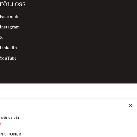
FÖLJ OSS
Facebook
Instagram
X
LinkedIn
YouTube
×
använda vår
er
UNKTIONER