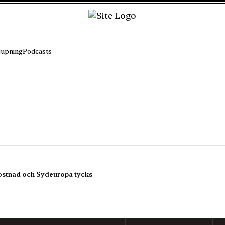
jupning
Podcasts
ekostnad och Sydeuropa tycks