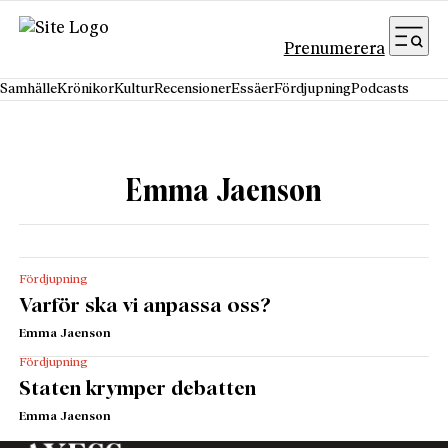
Hoppa till innehåll
Prenumerera
Samhälle
Krönikor
Kultur
Recensioner
Essäer
Fördjupning
Podcasts
Emma Jaenson
Fördjupning
Varför ska vi anpassa oss?
Emma Jaenson
Fördjupning
Staten krymper debatten
Emma Jaenson