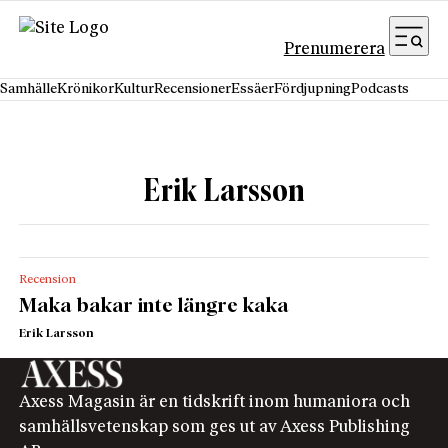
Hoppa till innehåll
Prenumerera
Samhälle
Krönikor
Kultur
Recensioner
Essäer
Fördjupning
Podcasts
Erik Larsson
Recension
Maka bakar inte längre kaka
Erik Larsson
Axess Magasin är en tidskrift inom humaniora och
samhällsvetenskap som ges ut av Axess Publishing