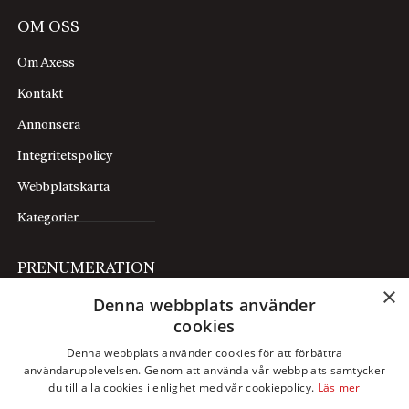
OM OSS
Om Axess
Kontakt
Annonsera
Integritetspolicy
Webbplatskarta
Kategorier
PRENUMERATION
×
Denna webbplats använder
Prenumerera
cookies
Mina sidor
Denna webbplats använder cookies för att förbättra
användarupplevelsen. Genom att använda vår webbplats samtycker
FÖLJ OSS
du till alla cookies i enlighet med vår cookiepolicy.
Läs mer