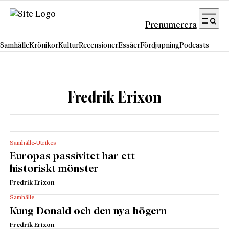
Hoppa till innehåll
Prenumerera
Samhälle
Krönikor
Kultur
Recensioner
Essäer
Fördjupning
Podcasts
Fredrik Erixon
Samhälle
Utrikes
Europas passivitet har ett
historiskt mönster
Fredrik Erixon
Samhälle
Kung Donald och den nya högern
Fredrik Erixon