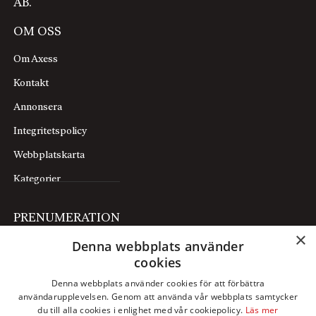
AB.
OM OSS
Om Axess
Kontakt
Annonsera
Integritetspolicy
Webbplatskarta
Kategorier
PRENUMERATION
×
Denna webbplats använder
Prenumerera
cookies
Mina sidor
Denna webbplats använder cookies för att förbättra
användarupplevelsen. Genom att använda vår webbplats samtycker
FÖLJ OSS
du till alla cookies i enlighet med vår cookiepolicy.
Läs mer