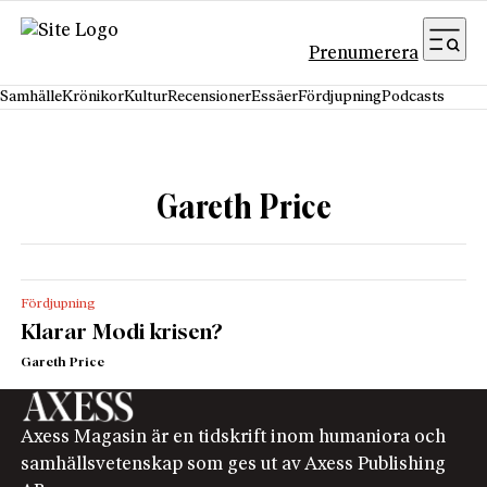
Hoppa till innehåll
Prenumerera
Samhälle
Krönikor
Kultur
Recensioner
Essäer
Fördjupning
Podcasts
Gareth Price
Fördjupning
Klarar Modi krisen?
Gareth Price
Axess Magasin är en tidskrift inom humaniora och
samhällsvetenskap som ges ut av Axess Publishing