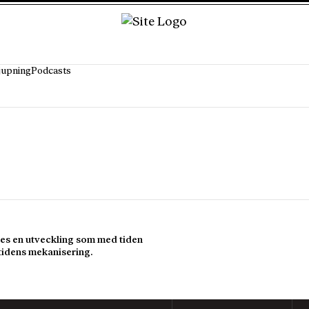
jupning
Podcasts
des en utveckling som med tiden
 tidens mekanisering.