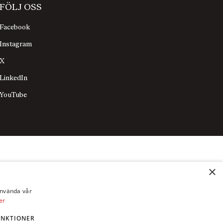
FÖLJ OSS
Facebook
Instagram
X
LinkedIn
YouTube
×
använda vår
er
UNKTIONER