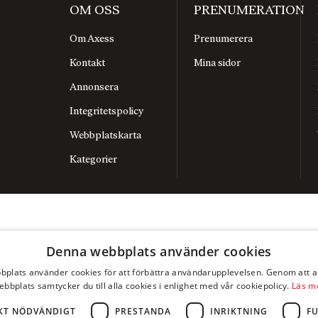
OM OSS
PRENUMERATION
Om Axess
Prenumerera
Kontakt
Mina sidor
Annonsera
Integritetspolicy
Webbplatskarta
Kategorier
Denna webbplats använder cookies
plats använder cookies för att förbättra användarupplevelsen. Genom att 
ebbplats samtycker du till alla cookies i enlighet med vår cookiepolicy.
Läs m
KT NÖDVÄNDIGT
PRESTANDA
INRIKTNING
F