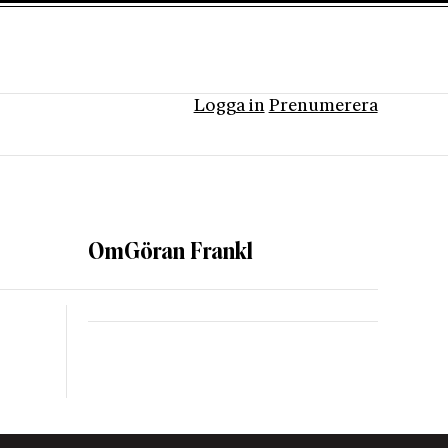
Logga in
Prenumerera
Om
Göran Frankl