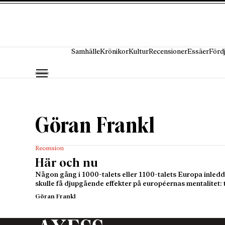
Hoppa till innehåll
Samhälle
Krönikor
Kultur
Recensioner
Essäer
Förd
Göran Frankl
Recension
Här och nu
Någon gång i 1000-talets eller 1100-talets Europa inled
skulle få djupgående effekter på européernas mentalitet:
Göran Frankl