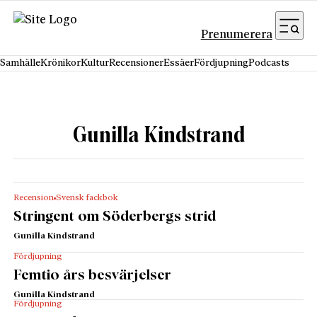
Hoppa till innehåll
Prenumerera
Samhälle
Krönikor
Kultur
Recensioner
Essäer
Fördjupning
Podcasts
Gunilla Kindstrand
Recension
Svensk fackbok
Stringent om Söderbergs strid
Gunilla Kindstrand
Fördjupning
Femtio års besvärjelser
Gunilla Kindstrand
Fördjupning