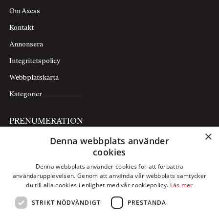
Om Axess
Kontakt
Annonsera
Integritetspolicy
Webbplatskarta
Kategorier
PRENUMERATION
×
Denna webbplats använder
Prenumerera
cookies
Mina sidor
Denna webbplats använder cookies för att förbättra
användarupplevelsen. Genom att använda vår webbplats samtycker
FÖLJ OSS
du till alla cookies i enlighet med vår cookiepolicy.
Läs mer
STRIKT NÖDVÄNDIGT
PRESTANDA
Facebook