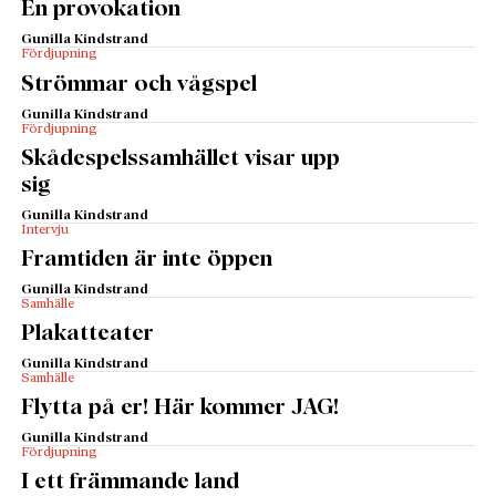
En provokation
Gunilla Kindstrand
Fördjupning
Strömmar och vågspel
Gunilla Kindstrand
Fördjupning
Skådespelssamhället visar upp
sig
Gunilla Kindstrand
Intervju
Framtiden är inte öppen
Gunilla Kindstrand
Samhälle
Plakatteater
Gunilla Kindstrand
Samhälle
Flytta på er! Här kommer JAG!
Gunilla Kindstrand
Fördjupning
I ett främmande land