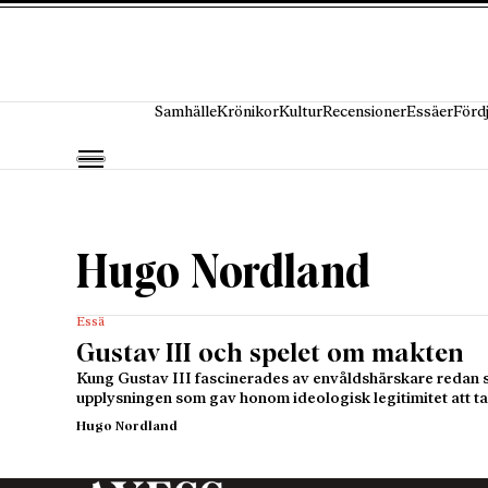
Hoppa till innehåll
Samhälle
Krönikor
Kultur
Recensioner
Essäer
Förd
Hugo Nordland
Essä
Gustav III och spelet om makten
Kung Gustav III fascinerades av envåldshärskare redan 
upplysningen som gav honom ideologisk legitimitet att t
Hugo Nordland