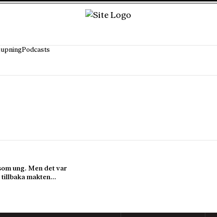
jupning
Podcasts
som ung. Men det var
a tillbaka makten…