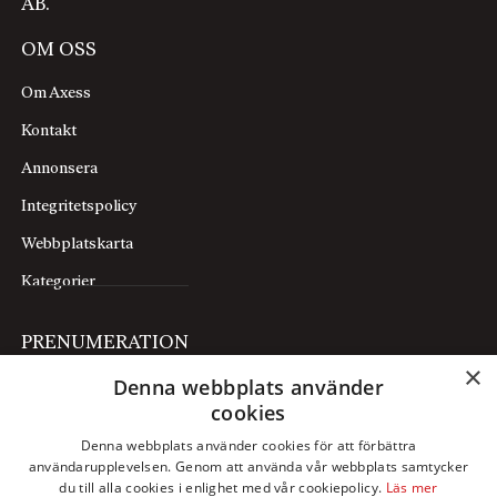
AB.
OM OSS
Om Axess
Kontakt
Annonsera
Integritetspolicy
Webbplatskarta
Kategorier
PRENUMERATION
×
Denna webbplats använder
Prenumerera
cookies
Mina sidor
Denna webbplats använder cookies för att förbättra
användarupplevelsen. Genom att använda vår webbplats samtycker
FÖLJ OSS
du till alla cookies i enlighet med vår cookiepolicy.
Läs mer