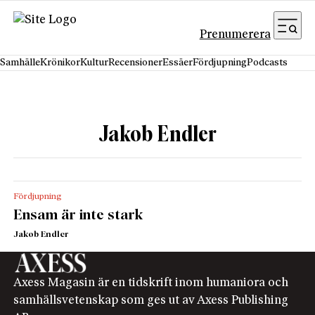
Hoppa till innehåll
Prenumerera
Samhälle
Krönikor
Kultur
Recensioner
Essäer
Fördjupning
Podcasts
Jakob Endler
Fördjupning
Ensam är inte stark
Jakob Endler
Axess Magasin är en tidskrift inom humaniora och
samhällsvetenskap som ges ut av Axess Publishing