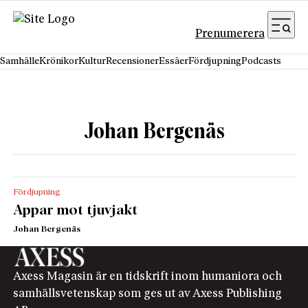
Hoppa till innehåll
Prenumerera
Samhälle
Krönikor
Kultur
Recensioner
Essäer
Fördjupning
Podcasts
Johan Bergenäs
Fördjupning
Appar mot tjuvjakt
Johan Bergenäs
Axess Magasin är en tidskrift inom humaniora och
samhällsvetenskap som ges ut av Axess Publishing