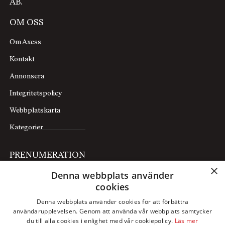
AB.
OM OSS
Om Axess
Kontakt
Annonsera
Integritetspolicy
Webbplatskarta
Kategorier
PRENUMERATION
×
Denna webbplats använder
Prenumerera
cookies
Mina sidor
Denna webbplats använder cookies för att förbättra
användarupplevelsen. Genom att använda vår webbplats samtycker
FÖLJ OSS
du till alla cookies i enlighet med vår cookiepolicy.
Läs mer