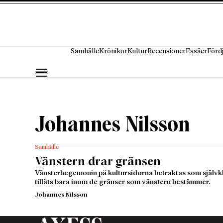
Hoppa till innehåll
Samhälle
Krönikor
Kultur
Recensioner
Essäer
Förd
Johannes Nilsson
Samhälle
Vänstern drar gränsen
Vänsterhegemonin på kultursidorna betraktas som självkl
tillåts bara inom de gränser som vänstern bestämmer.
Johannes Nilsson