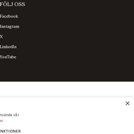
FÖLJ OSS
Facebook
Instagram
X
LinkedIn
YouTube
×
använda vår
er
UNKTIONER