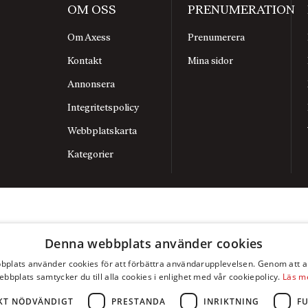
OM OSS
PRENUMERATION
Om Axess
Prenumerera
Kontakt
Mina sidor
Annonsera
Integritetspolicy
Webbplatskarta
Kategorier
Denna webbplats använder cookies
plats använder cookies för att förbättra användarupplevelsen. Genom att 
ebbplats samtycker du till alla cookies i enlighet med vår cookiepolicy.
Läs m
KT NÖDVÄNDIGT
PRESTANDA
INRIKTNING
F