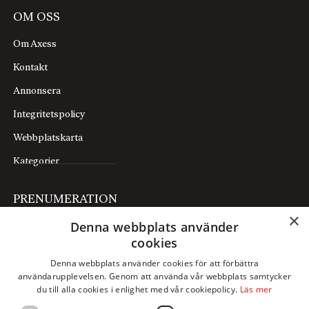
OM OSS
Om Axess
Kontakt
Annonsera
Integritetspolicy
Webbplatskarta
Kategorier
PRENUMERATION
×
Denna webbplats använder
Prenumerera
cookies
Mina sidor
Denna webbplats använder cookies för att förbättra
användarupplevelsen. Genom att använda vår webbplats samtycker
FÖLJ OSS
du till alla cookies i enlighet med vår cookiepolicy.
Läs mer