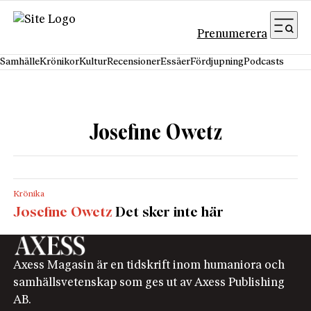
Hoppa till innehåll
Prenumerera
Samhälle
Krönikor
Kultur
Recensioner
Essäer
Fördjupning
Podcasts
Josefine Owetz
Krönika
Josefine Owetz
Det sker inte här
Axess Magasin är en tidskrift inom humaniora och
samhällsvetenskap som ges ut av Axess Publishing
AB.