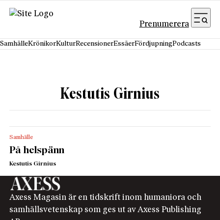
Hoppa till innehåll
Prenumerera
Samhälle
Krönikor
Kultur
Recensioner
Essäer
Fördjupning
Podcasts
Kestutis Girnius
Samhälle
På helspänn
Kestutis Girnius
Axess Magasin är en tidskrift inom humaniora och
samhällsvetenskap som ges ut av Axess Publishing