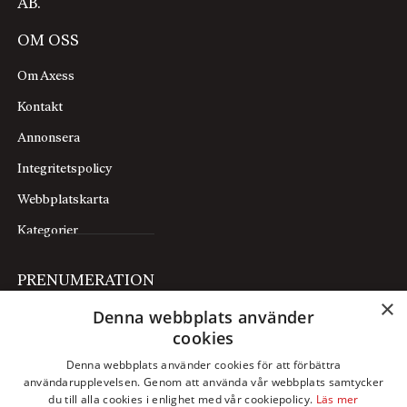
AB.
OM OSS
Om Axess
Kontakt
Annonsera
Integritetspolicy
Webbplatskarta
Kategorier
PRENUMERATION
×
Denna webbplats använder
Prenumerera
cookies
Mina sidor
Denna webbplats använder cookies för att förbättra
användarupplevelsen. Genom att använda vår webbplats samtycker
FÖLJ OSS
du till alla cookies i enlighet med vår cookiepolicy.
Läs mer