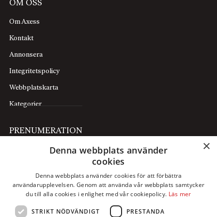
OM OSS
Om Axess
Kontakt
Annonsera
Integritetspolicy
Webbplatskarta
Kategorier
PRENUMERATION
×
Denna webbplats använder
Prenumerera
cookies
Mina sidor
Denna webbplats använder cookies för att förbättra
användarupplevelsen. Genom att använda vår webbplats samtycker
FÖLJ OSS
du till alla cookies i enlighet med vår cookiepolicy.
Läs mer
STRIKT NÖDVÄNDIGT
PRESTANDA
Facebook