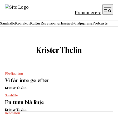
Hoppa till innehåll
Prenumerera
Samhälle
Krönikor
Kultur
Recensioner
Essäer
Fördjupning
Podcasts
Krister Thelin
Fördjupning
Vi får inte ge efter
Krister Thelin
Samhälle
En tunn blå linje
Krister Thelin
Recension