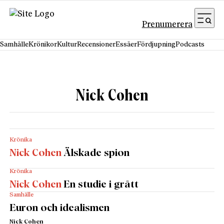
Hoppa till innehåll
Prenumerera
Samhälle
Krönikor
Kultur
Recensioner
Essäer
Fördjupning
Podcasts
Nick Cohen
Krönika
Nick Cohen
Älskade spion
Krönika
Nick Cohen
En studie i grått
Samhälle
Euron och idealismen
Nick Cohen