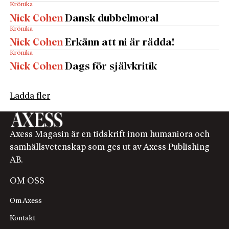
Krönika
Nick Cohen
Dansk dubbelmoral
Krönika
Nick Cohen
Erkänn att ni är rädda!
Krönika
Nick Cohen
Dags för självkritik
Ladda fler
Axess Magasin är en tidskrift inom humaniora och
samhällsvetenskap som ges ut av Axess Publishing
AB.
OM OSS
Om Axess
Kontakt