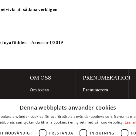
betvivla att sådana verkligen
et nya föddes” i Axess nr 1/2019
OM OSS
PRENUMERATION
Om Axess
Prenumerera
Kontakt
Mina sidor
Denna webbplats använder cookies
Annonsera
plats använder cookies för att förbättra användarupplevelsen. Genom att 
Integritetspolicy
ebbplats samtycker du till alla cookies i enlighet med vår cookiepolicy.
Läs m
Webbplatskarta
KT NÖDVÄNDIGT
PRESTANDA
INRIKTNING
F