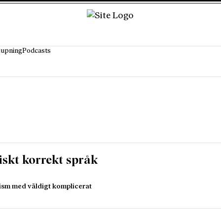
jupning
Podcasts
tiskt korrekt språk
mism med väldigt komplicerat