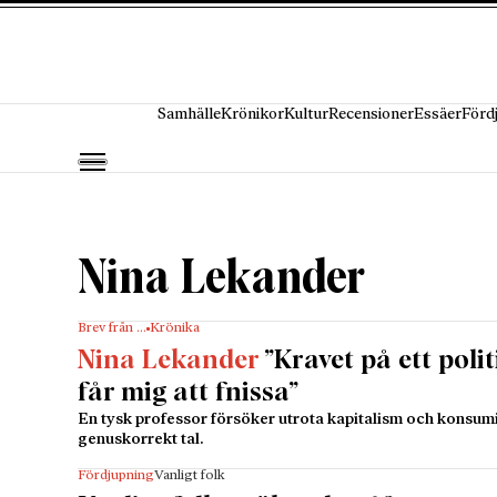
Hoppa till innehåll
Samhälle
Krönikor
Kultur
Recensioner
Essäer
Förd
Nina Lekander
Brev från …
Krönika
Nina Lekander
”Kravet på ett poli
får mig att fnissa”
En tysk professor försöker utrota kapitalism och konsu
genuskorrekt tal.
Fördjupning
Vanligt folk