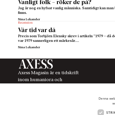
Vanligt folk – röker de på?
Jag är nog en hyfsat vanlig människa. Samtidigt kan man 
finns.
Nina Lekander
Recension
Vår tid var då
Precis som Torbjörn Elensky skrev i artikeln ”1979 – då d
var 1979 sannerligen ett märkesår.…
Nina Lekander
Axess Magasin är en tidskrift
inom humaniora och
samhällsvetenskap som ges ut av
Axess Publishing AB.
Denna webb
w
STRI