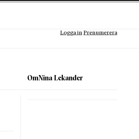
Logga in
Prenumerera
Om
Nina Lekander