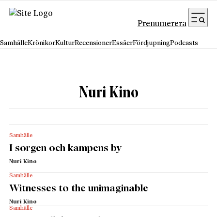
Hoppa till innehåll
Prenumerera
Samhälle
Krönikor
Kultur
Recensioner
Essäer
Fördjupning
Podcasts
Nuri Kino
Samhälle
I sorgen och kampens by
Nuri Kino
Samhälle
Witnesses to the unimaginable
Nuri Kino
Samhälle