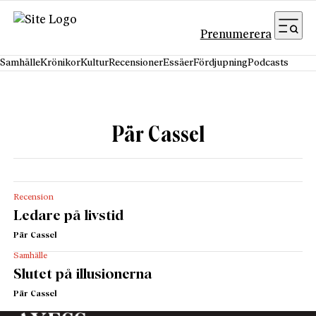
Hoppa till innehåll
Prenumerera
Samhälle
Krönikor
Kultur
Recensioner
Essäer
Fördjupning
Podcasts
Pär Cassel
Recension
Ledare på livstid
Pär Cassel
Samhälle
Slutet på illusionerna
Pär Cassel