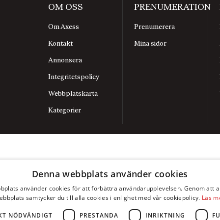
OM OSS
PRENUMERATION
Om Axess
Prenumerera
Kontakt
Mina sidor
Annonsera
Integritetspolicy
Webbplatskarta
Kategorier
Denna webbplats använder cookies
plats använder cookies för att förbättra användarupplevelsen. Genom att 
ebbplats samtycker du till alla cookies i enlighet med vår cookiepolicy.
Läs m
KT NÖDVÄNDIGT
PRESTANDA
INRIKTNING
F