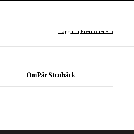
Logga in
Prenumerera
Om
Pär Stenbäck