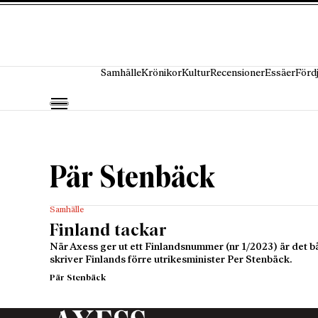
Hoppa till innehåll
Samhälle
Krönikor
Kultur
Recensioner
Essäer
Förd
Pär Stenbäck
Samhälle
Finland tackar
När Axess ger ut ett Finlandsnummer (nr 1/2023) är det b
skriver Finlands förre utrikesminister Per Stenbäck.
Pär Stenbäck