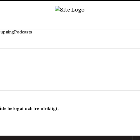
jupning
Podcasts
åde befogat och trendriktigt,