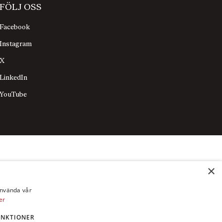
FÖLJ OSS
Facebook
Instagram
X
LinkedIn
YouTube
×
använda vår
er
UNKTIONER