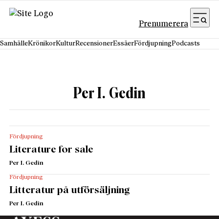
Hoppa till innehåll
Prenumerera
Samhälle
Krönikor
Kultur
Recensioner
Essäer
Fördjupning
Podcasts
Per I. Gedin
Fördjupning
Literature for sale
Per I. Gedin
Fördjupning
Litteratur på utförsäljning
Per I. Gedin