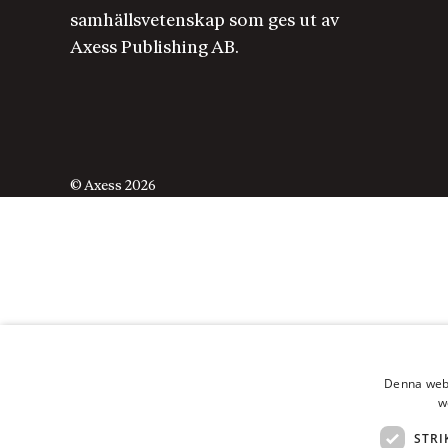
samhällsvetenskap som ges ut av
Axess Publishing AB.
© Axess 2026
Denna webb
w
STRI