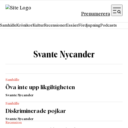
Hoppa till innehåll
Prenumerera
Samhälle
Krönikor
Kultur
Recensioner
Essäer
Fördjupning
Podcasts
Svante Nycander
Samhälle
Öva inte upp likgiltigheten
Svante Nycander
Samhälle
Diskriminerade pojkar
Svante Nycander
Recension