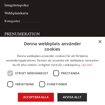
Integritetspolicy
Webbplatskarta
Kategorier
PRENUMERATION
×
Denna webbplats använder
Prenumerera
cookies
Mina sidor
Denna webbplats använder cookies för att förbättra
användarupplevelsen. Genom att använda vår webbplats samtycker
FÖLJ OSS
du till alla cookies i enlighet med vår cookiepolicy.
Läs mer
STRIKT NÖDVÄNDIGT
PRESTANDA
Facebook
Instagram
INRIKTNING
FUNKTIONER
X
ACCEPTERA ALLA
AVVISA ALLT
LinkedIn