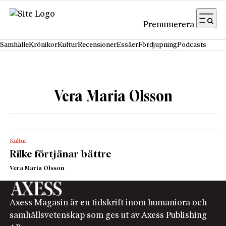
Hoppa till innehåll
Prenumerera
Samhälle
Krönikor
Kultur
Recensioner
Essäer
Fördjupning
Podcasts
Vera Maria Olsson
Kultur
Rilke förtjänar bättre
Vera Maria Olsson
Axess Magasin är en tidskrift inom humaniora och
samhällsvetenskap som ges ut av Axess Publishing