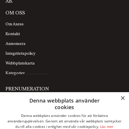
AB.
OM OSS
Om Axess
Kontakt
Annonsera
Integritetspolicy
Webbplatskarta
Kategorier
PRENUMERATION
×
Denna webbplats använder
Prenumerera
cookies
Mina sidor
Denna webbplats använder cookies för att förbättra
användarupplevelsen. Genom att använda vår webbplats samtycker
FÖLJ OSS
du till alla cookies i enlighet med vår cookiepolicy.
Läs mer