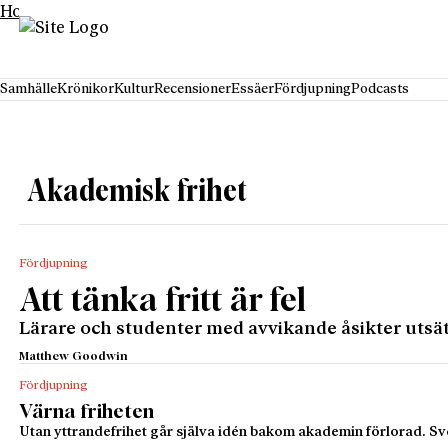
Hoppa till innehåll
Samhälle
Krönikor
Kultur
Recensioner
Essäer
Fördjupning
Podcasts
Akademisk frihet
Fördjupning
Att tänka fritt är fel
Lärare och studenter med avvikande åsikter utsätts
Matthew Goodwin
Fördjupning
Värna friheten
Utan yttrandefrihet går själva idén bakom akademin förlorad. Sven