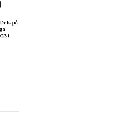
d
 Dels på
gga
23 i