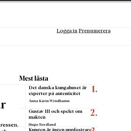
Logga in
Prenumerera
Mest lästa
Det danska kungahuset är
experter på autenticitet
Anna-Karin Wyndhamn
r
Gustav III och spelet om
makten
pressen.
Hugo Nordland
Kungen är ingen uppfostrare