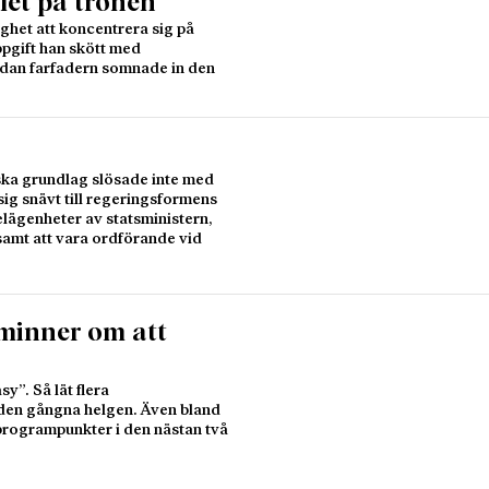
let på tronen
ghet att koncentrera sig på
ppgift han skött med
edan farfadern somnade in den
ska grundlag slösade inte med
sig snävt till regeringsformens
elägenheter av statsministern,
 samt att vara ordförande vid
minner om att
y”. Så lät flera
en gångna helgen. Även bland
 programpunkter i den nästan två