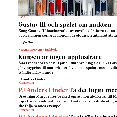
Essä
Gustav III och spelet om makten
Kung Gustav III fascinerades av envåldshärskare redan 
upplysningen som gav honom ideologisk legitimitet att ta 
Hugo Nordland
Recension
Svensk fackbok
Kungen är ingen uppfostrare
Åsa Linderborgs bok ”Tjabo” skildrar kung Carl XVI Gustaf
playboyprins till monark – ett liv som utspelats med me
ständigt närvarande.
PJ Anders Linder
Kommentar
PJ Anders Linder
Ta det lugnt me
Drottning Margrethes besked om att hon abdikerar till fö
föga förvånande satt fart på ett antal vänsterskribenter, 
ska följa hennes exempel.
Kommentar