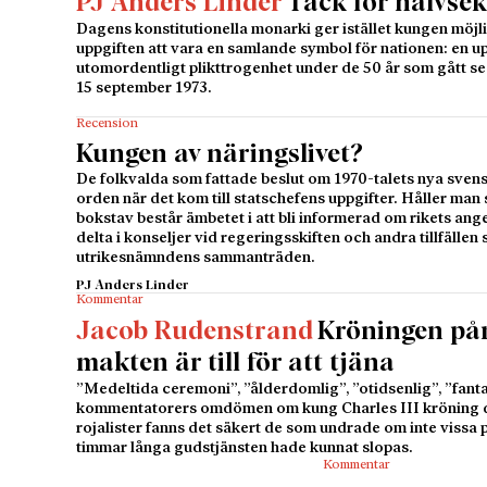
PJ Anders Linder
Tack för halvsek
Dagens konstitutionella monarki ger istället kungen möjli
uppgiften att vara en samlande symbol för nationen: en u
utomordentligt plikttrogenhet under de 50 år som gått s
15 september 1973.
Recension
Kungen av näringslivet?
De folkvalda som fattade beslut om 1970-talets nya sven
orden när det kom till statschefens uppgifter. Håller man 
bokstav består ämbetet i att bli informerad om rikets ang
delta i konseljer vid regeringsskiften och andra tillfällen
utrikesnämndens sammanträden.
PJ Anders Linder
Kommentar
Jacob Rudenstrand
Kröningen på
makten är till för att tjäna
”Medeltida ceremoni”, ”ålderdomlig”, ”otidsenlig”, ”fantas
kommentatorers omdömen om kung Charles III kröning d
rojalister fanns det säkert de som undrade om inte vissa
timmar långa gudstjänsten hade kunnat slopas.
Kommentar