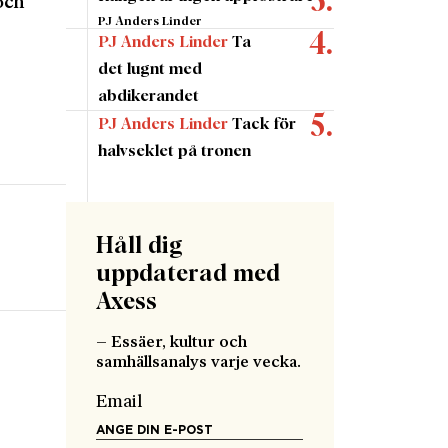
och
PJ Anders Linder
PJ Anders Linder
Ta
det lugnt med
abdikerandet
PJ Anders Linder
Tack för
halvseklet på tronen
Håll dig
uppdaterad med
Axess
– Essäer, kultur och
samhällsanalys varje vecka.
Email