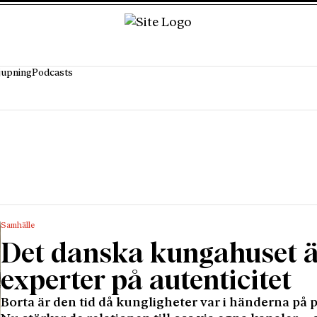
jupning
Podcasts
Samhälle
Det danska kungahuset ä
experter på autenticitet
Borta är den tid då kungligheter var i händerna på 