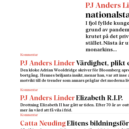
PJ Anders L
nationalst
I fjol fyllde kung
grund av pandemin
krutet på det priv
stället. Nästa år
monarkins…
Kommentar
PJ Anders Linder
Värdighet, plikt
Den kloke Adrian Wooldridge skriver för Bloomberg apro
bortgång. Hennes briljanta insikt, menar han, var att inse
motvikt till de trender som annars präglar det moderna li
Kommentar
PJ Anders Linder
Elizabeth R.I.P.
Drottning Elizabeth II har gått ur tiden. Efter 70 år av out
mer än värd att få vila i frid.
Kommentar
Catta Neuding
Elitens bildningsfö