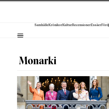
Hoppa till innehåll
Samhälle
Krönikor
Kultur
Recensioner
Essäer
Förd
Monarki