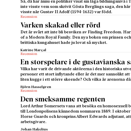
Så, då har ännu en politiker visat sin låga bildningsnivå i
inte visste vem som skrivit Gösta Berglings saga, den hä
visste när Gustav II Adolf (1594-1632) var född.
Recension
Varken skakad eller rörd
Det är svårt att inte bli besviken av Finding Freedom. 
of a Modern Royal Family. Den nya boken om prinsen och 
brittiska kungahuset hade ju lovat så mycket.
Katrine Marçal
Recension
En storspelare i de gustavianska 
Vilka har varit de drivande aktörerna i den historiska ut
personer ett stort inflytande eller är det mer sannolikt at
liten kugge i ett större skeende? Och vilka är arenorna d
Björn Hasselgren
Recension
Den smeksamme regenten
Lord Arthur Somersets vana att besöka en homosexuell b
till Londonpolisens kännedom sommaren 1889. I oktober i
Horse Guards och kronprins Albert Edwards adjutant, att
arbetsgivare.
Johan Hakelius