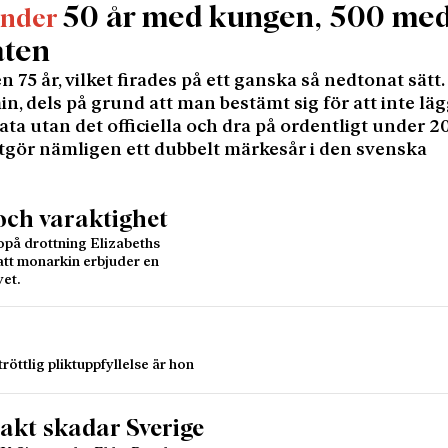
50 år med kungen, 500 me
inder
aten
en 75 år, vilket firades på ett ganska så nedtonat sätt.
, dels på grund att man bestämt sig för att inte lä
ata utan det officiella och dra på ordentligt under 20
 utgör nämligen ett dubbelt märkesår i den svenska
 och varaktighet
på drottning Elizabeths
 att monarkin erbjuder en
vet.
tröttlig pliktuppfyllelse är hon
rakt skadar Sverige