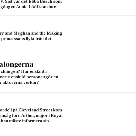
 TV. Sist var det Ebba Busch som
r gången Annie Lööf som inte
Harry and Meghan and the Making
prinsessans flykt från det
salongerna
vecklingen? Har enskilda
t varje enskild person utgör en
är aktörerna verkar?
ordell på Cleveland Street kom
nsåg lord Arthur, major i Royal
 han måste informera sin