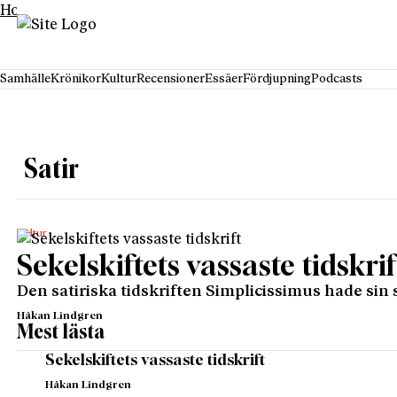
Hoppa till innehåll
Samhälle
Krönikor
Kultur
Recensioner
Essäer
Fördjupning
Podcasts
Satir
Kultur
Sekelskiftets vassaste tidskrif
Den satiriska tidskriften Simplicissimus hade sin
Håkan Lindgren
Mest lästa
Sekelskiftets vassaste tidskrift
Håkan Lindgren