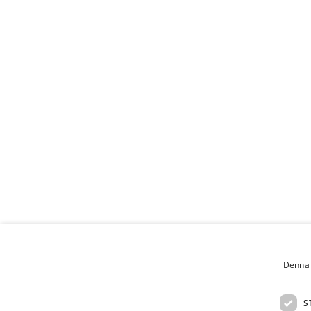
Denna 
S