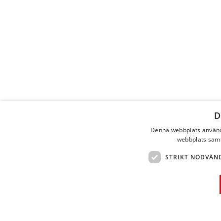
D
Denna webbplats använde
webbplats samty
STRIKT NÖDVÄN