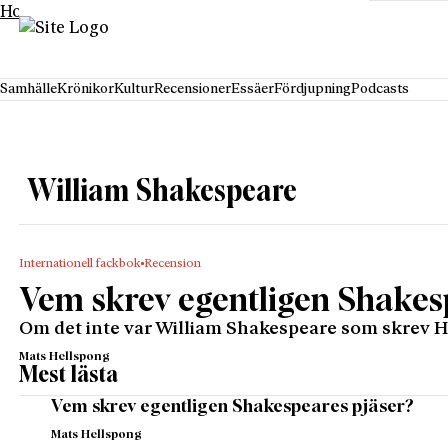
Hoppa till innehåll
Samhälle
Krönikor
Kultur
Recensioner
Essäer
Fördjupning
Podcasts
William Shakespeare
Internationell fackbok
Recension
Vem skrev egentligen Shakes
Om det inte var William Shakespeare som skrev Ham
Mats Hellspong
Mest lästa
Vem skrev egentligen Shakespeares pjäser?
Mats Hellspong