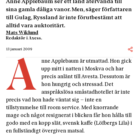
Anne Applebaum ser ett land återvända till
sina gamla dåliga vanor. Men, säger författaren
till Gulag, Ryssland är inte förutbestämt att
alltid vara auktoritärt.
Mats Wiklund
Redaktör i Axess.
13 januari 2009
A
nne Applebaum är utmattad. Hon gick
upp mitt i natten i Moskva och har
precis anlänt till Avesta. Dessutom är
hon hungrig och stressad. Det
anspråkslösa småstadhotellet är inte
precis vad hon hade väntat sig – inte en
tillstymmelse till room service. Med knorrande
mage och något resignerat i blicken får hon hålla till
godo med en kopp slät, svensk kaffe (Löfbergs Lila) i
en fullständigt övergiven matsal.