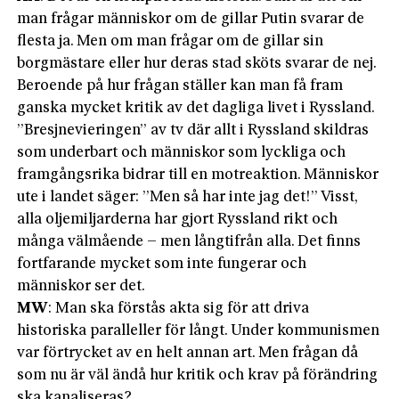
man frågar människor om de gillar Putin svarar de
flesta ja. Men om man frågar om de gillar sin
borgmästare eller hur deras stad sköts svarar de nej.
Beroende på hur frågan ställer kan man få fram
ganska mycket kritik av det dagliga livet i Ryssland.
”Bresjnevieringen” av tv där allt i Ryssland skildras
som underbart och människor som lyckliga och
framgångsrika bidrar till en motreaktion. Människor
ute i landet säger: ”Men så har inte jag det!” Visst,
alla oljemiljarderna har gjort Ryssland rikt och
många välmående – men långtifrån alla. Det finns
fortfarande mycket som inte fungerar och
människor ser det.
MW
: Man ska förstås akta sig för att driva
historiska paralleller för långt. Under kommunismen
var förtrycket av en helt annan art. Men frågan då
som nu är väl ändå hur kritik och krav på förändring
ska kanaliseras?