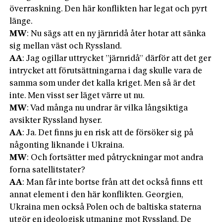
överraskning. Den här konflikten har legat och pyrt
länge.
MW
: Nu sägs att en ny järnridå åter hotar att sänka
sig mellan väst och Ryssland.
AA
: Jag ogillar uttrycket ”järnridå” därför att det ger
intrycket att förutsättningarna i dag skulle vara de
samma som under det kalla kriget. Men så är det
inte. Men visst ser läget värre ut nu.
MW
: Vad många nu undrar är vilka långsiktiga
avsikter Ryssland hyser.
AA
: Ja. Det finns ju en risk att de försöker sig på
någonting liknande i Ukraina.
MW
: Och fortsätter med påtryckningar mot andra
forna satellitstater?
AA
: Man får inte bortse från att det också finns ett
annat element i den här konflikten. Georgien,
Ukraina men också Polen och de baltiska staterna
utgör en ideologisk utmaning mot Ryssland. De