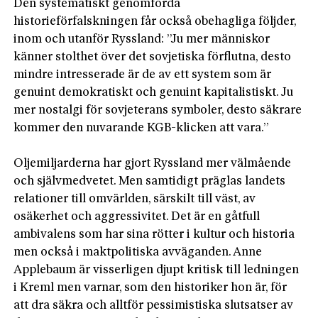
Den systematiskt genomförda
historieförfalskningen får också obehagliga följder,
inom och utanför Ryssland: ”Ju mer människor
känner stolthet över det sovjetiska förflutna, desto
mindre intresserade är de av ett system som är
genuint demokratiskt och genuint kapitalistiskt. Ju
mer nostalgi för sovjeterans symboler, desto säkrare
kommer den nuvarande KGB-klicken att vara.”
Oljemiljarderna har gjort Ryssland mer välmående
och självmedvetet. Men samtidigt präglas landets
relationer till omvärlden, särskilt till väst, av
osäkerhet och aggressivitet. Det är en gåtfull
ambivalens som har sina rötter i kultur och historia
men också i maktpolitiska avväganden. Anne
Applebaum är visserligen djupt kritisk till ledningen
i Kreml men varnar, som den historiker hon är, för
att dra säkra och alltför pessimistiska slutsatser av