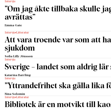
Intervju
”­Om jag åkte tillbaka skulle ja
avrättas”­
Emma Gate
Intervju
Litteratur
Att vara troende var som att h
sjukdom
Sofia Lilly Jönsson
Intervju
Sverige – landet som aldrig lär 
Katarina Barrling
Intervju
”Yttrandefrihet ska gälla lika f
Nina Solomin
Intervju
Litteratur
Bibliotek är en motvikt till kao