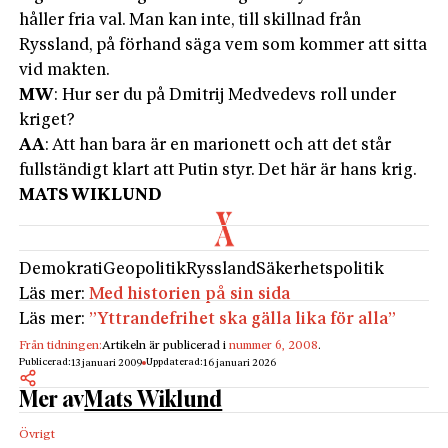
håller fria val. Man kan inte, till skillnad från
Ryssland, på förhand säga vem som kommer att sitta
vid makten.
MW
: Hur ser du på Dmitrij Medvedevs roll under
kriget?
AA
: Att han bara är en marionett och att det står
fullständigt klart att Putin styr. Det här är hans krig.
MATS WIKLUND
Demokrati
Geopolitik
Ryssland
Säkerhetspolitik
Läs mer:
Med historien på sin sida
Läs mer:
”Yttrandefrihet ska gälla lika för alla”
Från tidningen:
Artikeln är publicerad i
nummer 6, 2008
.
Publicerad:
Uppdaterad:
13 januari 2009
16 januari 2026
Mer av
Mats Wiklund
Övrigt