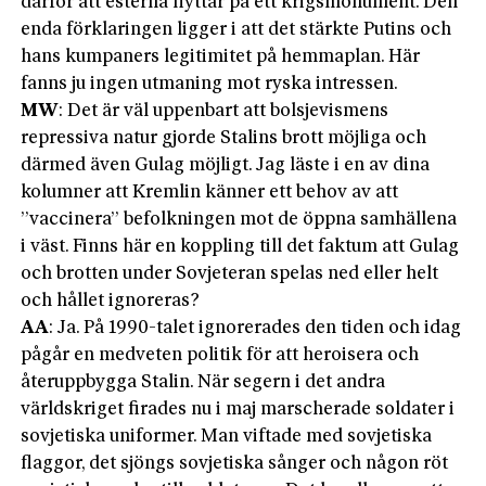
därför att esterna flyttar på ett krigsmonument. Den
enda förklaringen ligger i att det stärkte Putins och
hans kumpaners legitimitet på hemmaplan. Här
fanns ju ingen utmaning mot ryska intressen.
MW
: Det är väl uppenbart att bolsjevismens
repressiva natur gjorde Stalins brott möjliga och
därmed även Gulag möjligt. Jag läste i en av dina
kolumner att Kremlin känner ett behov av att
”vaccinera” befolkningen mot de öppna samhällena
i väst. Finns här en koppling till det faktum att Gulag
och brotten under Sovjeteran spelas ned eller helt
och hållet ignoreras?
AA
: Ja. På 1990-talet ignorerades den tiden och idag
pågår en medveten politik för att heroisera och
återuppbygga Stalin. När segern i det andra
världskriget firades nu i maj marscherade soldater i
sovjetiska uniformer. Man viftade med sovjetiska
flaggor, det sjöngs sovjetiska sånger och någon röt