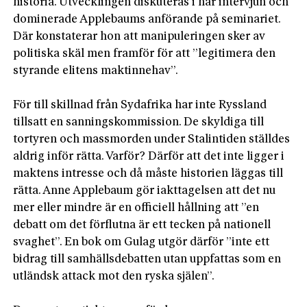
historia. Utvecklingen diskuteras i här intervjun och
dominerade Applebaums anförande på seminariet.
Där konstaterar hon att manipuleringen sker av
politiska skäl men framför för att ”legitimera den
styrande elitens maktinnehav”.
För till skillnad från Sydafrika har inte Ryssland
tillsatt en sanningskommission. De skyldiga till
tortyren och massmorden under Stalintiden ställdes
aldrig inför rätta. Varför? Därför att det inte ligger i
maktens intresse och då måste historien läggas till
rätta. Anne Applebaum gör iakttagelsen att det nu
mer eller mindre är en officiell hållning att ”en
debatt om det förflutna är ett tecken på nationell
svaghet”. En bok om Gulag utgör därför ”inte ett
bidrag till samhällsdebatten utan uppfattas som en
utländsk attack mot den ryska själen”.