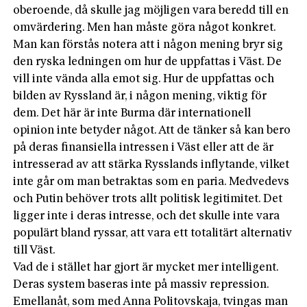
oberoende, då skulle jag möjligen vara beredd till en
omvärdering. Men han måste göra något konkret.
Man kan förstås notera att i någon mening bryr sig
den ryska ledningen om hur de uppfattas i Väst. De
vill inte vända alla emot sig. Hur de uppfattas och
bilden av Ryssland är, i någon mening, viktig för
dem. Det här är inte Burma där internationell
opinion inte betyder något. Att de tänker så kan bero
på deras finansiella intressen i Väst eller att de är
intresserad av att stärka Rysslands inflytande, vilket
inte går om man betraktas som en paria. Medvedevs
och Putin behöver trots allt politisk legitimitet. Det
ligger inte i deras intresse, och det skulle inte vara
populärt bland ryssar, att vara ett totalitärt alternativ
till Väst.
Vad de i stället har gjort är mycket mer intelligent.
Deras system baseras inte på massiv repression.
Emellanåt, som med Anna Politovskaja, tvingas man