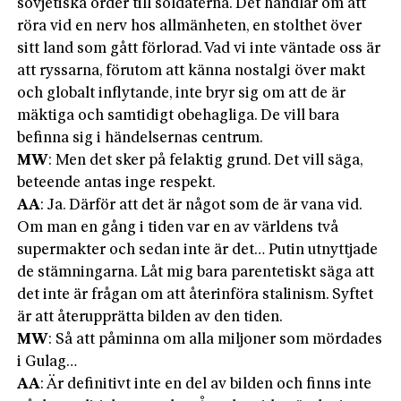
sovjetiska order till soldaterna. Det handlar om att
röra vid en nerv hos allmänheten, en stolthet över
sitt land som gått förlorad. Vad vi inte väntade oss är
att ryssarna, förutom att känna nostalgi över makt
och globalt inflytande, inte bryr sig om att de är
mäktiga och samtidigt obehagliga. De vill bara
befinna sig i händelsernas centrum.
MW
: Men det sker på felaktig grund. Det vill säga,
beteende antas inge respekt.
AA
: Ja. Därför att det är något som de är vana vid.
Om man en gång i tiden var en av världens två
supermakter och sedan inte är det… Putin utnyttjade
de stämningarna. Låt mig bara parentetiskt säga att
det inte är frågan om att återinföra stalinism. Syftet
är att återupprätta bilden av den tiden.
MW
: Så att påminna om alla miljoner som mördades
i Gulag…
AA
: Är definitivt inte en del av bilden och finns inte