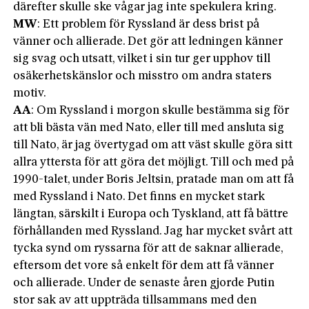
därefter skulle ske vågar jag inte spekulera kring.
MW
: Ett problem för Ryssland är dess brist på
vänner och allierade. Det gör att ledningen känner
sig svag och utsatt, vilket i sin tur ger upphov till
osäkerhetskänslor och misstro om andra staters
motiv.
AA
: Om Ryssland i morgon skulle bestämma sig för
att bli bästa vän med Nato, eller till med ansluta sig
till Nato, är jag övertygad om att väst skulle göra sitt
allra yttersta för att göra det möjligt. Till och med på
1990-talet, under Boris Jeltsin, pratade man om att få
med Ryssland i Nato. Det finns en mycket stark
längtan, särskilt i Europa och Tyskland, att få bättre
förhållanden med Ryssland. Jag har mycket svårt att
tycka synd om ryssarna för att de saknar allierade,
eftersom det vore så enkelt för dem att få vänner
och allierade. Under de senaste åren gjorde Putin
stor sak av att uppträda tillsammans med den