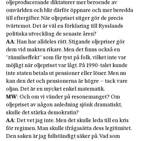
oljeproducerande diktaturer mer beroende av
omvärlden och blir därför öppnare och mer beredda
till eftergifter. När oljepriset stiger gör de precis
tvärtemot. Det är väl en förklaring till Rysslands
politiska utveckling de senaste åren?
AA
: Han har alldeles rätt. Stigande oljepriser gör
dem vid makten rikare. Men det finns också en
”rännilseffekt” som får tyst på folk, vilket inte var
möjligt när oljepriset var lågt. På 1990-talet kunde
inte staten betala ut pensioner eller löner. Men nu
kan den det och pensionerna är högre – tack vare
oljan. Det är en mycket enkel matematik.
MW
: Och om vi vänder på resonemanget? Om
oljepriset av någon anledning sjönk dramatiskt,
skulle det stärka demokratin?
AA
: Det vet jag inte. Men det skulle leda till en kris
för regimen. Man skulle ifrågasätta dess legitimitet.
Den saken är jag fullständigt säker på. Vad som