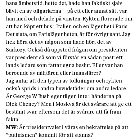
hans ämbetstid, hette det, hade han faktiskt själv
blivit en av oligarkerna – på ett eller annat sätt var
han med och delade på vinsten. Rykten florerade om
att han köpt ett hus i Italien och en lägenhet i Paris.
Det sista, om Parislägenheten, är för övrigt sant. Jag
fick höra det av någon som hade hört det av
Sarkozy. Också då uppstod frågan om presidenten
var president så som vi förstår en sådan post: ett
lands ledare som fattar egna beslut. Eller var han
beroende av militären eller finansiärer?
Jag antar att den typen av tolkningar och rykten
också sprids i andra huvudstäder om andra ledare.
Är George W Bush egentligen inte i händerna på
Dick Cheney? Men i Moskva är det svårare att ge ett
bestämt svar, eftersom det är svårare att få fram
fakta.
MW
: Är presidentvalet i våras en bekräftelse på att
”putinismen” kommit för att stanna?