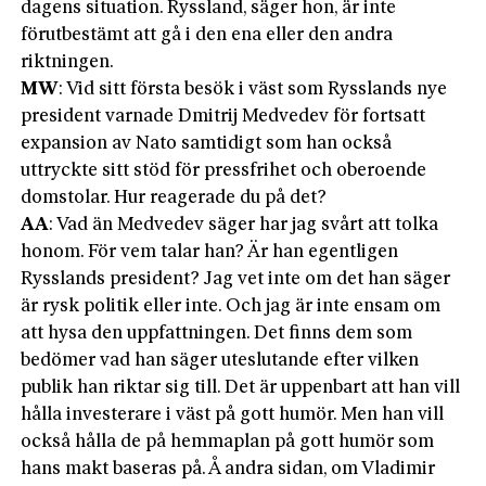
dagens situation. Ryssland, säger hon, är inte
förutbestämt att gå i den ena eller den andra
riktningen.
MW
: Vid sitt första besök i väst som Rysslands nye
president varnade Dmitrij Medvedev för fortsatt
expansion av Nato samtidigt som han också
uttryckte sitt stöd för pressfrihet och oberoende
domstolar. Hur reagerade du på det?
AA
: Vad än Medvedev säger har jag svårt att tolka
honom. För vem talar han? Är han egentligen
Rysslands president? Jag vet inte om det han säger
är rysk politik eller inte. Och jag är inte ensam om
att hysa den uppfattningen. Det finns dem som
bedömer vad han säger uteslutande efter vilken
publik han riktar sig till. Det är uppenbart att han vill
hålla investerare i väst på gott humör. Men han vill
också hålla de på hemmaplan på gott humör som
hans makt baseras på. Å andra sidan, om Vladimir