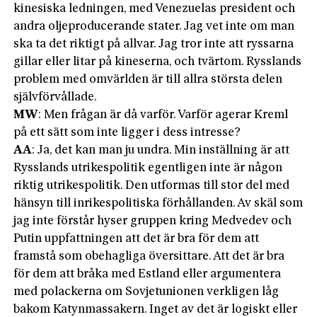
kinesiska ledningen, med Venezuelas president och
andra oljeproducerande stater. Jag vet inte om man
ska ta det riktigt på allvar. Jag tror inte att ryssarna
gillar eller litar på kineserna, och tvärtom. Rysslands
problem med omvärlden är till allra största delen
självförvållade.
MW
: Men frågan är då varför. Varför agerar Kreml
på ett sätt som inte ligger i dess intresse?
AA
: Ja, det kan man ju undra. Min inställning är att
Rysslands utrikespolitik egentligen inte är någon
riktig utrikespolitik. Den utformas till stor del med
hänsyn till inrikespolitiska förhållanden. Av skäl som
jag inte förstår hyser gruppen kring Medvedev och
Putin uppfattningen att det är bra för dem att
framstå som obehagliga översittare. Att det är bra
för dem att bråka med Estland eller argumentera
med polackerna om Sovjetunionen verkligen låg
bakom Katynmassakern. Inget av det är logiskt eller