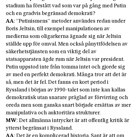
stadium ha förstått vad som var på gång med Putin
och en gradvis begränsad demokrati?
AA
: ”Putinismens” metoder användes redan under
Boris Jeltsin, till exempel manipulationen av
medierna som oligarkerna ägnade sig när Jeltsin
ställde upp för omval. Men också pånyttfödelsen av
säkerhetstjänsten som en viktig del av
statsapparaten ägde rum när Jeltsin var president.
Putin uppstod inte från tomma intet och gjorde sig
av med en perfekt demokrati. Många tror att det är
så, men det är fel. Det fanns en kort period i
Ryssland i början av 1990-talet som inte kan kallas
demokratisk utan snarare präglad av förvirring och
oreda men som ganska snart började ersättas av mer
manipulativa och auktoritära strukturer.
MW
: Det allmänna intrycket är att offentlig kritik är
ytterst begränsat i Ryssland.
AA
: Det är en komplicerad historia. Sant är att om