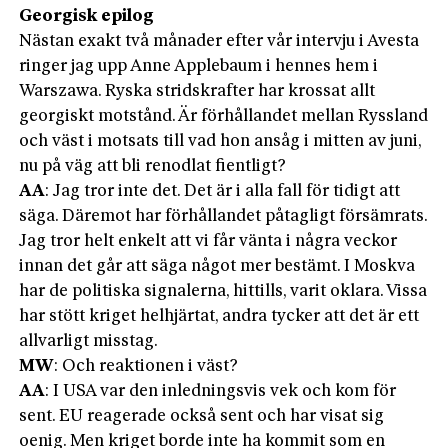
Georgisk epilog
Nästan exakt två månader efter vår intervju i Avesta
ringer jag upp Anne Applebaum i hennes hem i
Warszawa. Ryska stridskrafter har krossat allt
georgiskt motstånd. Är förhållandet mellan Ryssland
och väst i motsats till vad hon ansåg i mitten av juni,
nu på väg att bli renodlat fientligt?
AA
: Jag tror inte det. Det är i alla fall för tidigt att
säga. Däremot har förhållandet påtagligt försämrats.
Jag tror helt enkelt att vi får vänta i några veckor
innan det går att säga något mer bestämt. I Moskva
har de politiska signalerna, hittills, varit oklara. Vissa
har stött kriget helhjärtat, andra tycker att det är ett
allvarligt misstag.
MW
: Och reaktionen i väst?
AA
: I USA var den inledningsvis vek och kom för
sent. EU reagerade också sent och har visat sig
oenig. Men kriget borde inte ha kommit som en