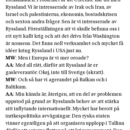
förhållanden. Problemet är att USA inte har tid med
Ryssland. Vi är intresserade av Irak och Iran, av
Israel och palestinierna, ekonomin, bostadskrisen
och sexton andra frågor. Sen är vi intresserade av
Ryssland. Föreställningen att vi skulle befinna oss i
ett nytt kallt krig och att det drivs från Washington
är nonsens. Det finns noll verksamhet och mycket få
idéer kring Ryssland i USA just nu.
MW
: Men i Europa är vi mer oroade?
AA
: Med all rätt, därför att Ryssland är er
gasleverantör. Okej, inte till Sverige (skratt).
MW
: Och så har vi agerandet på Balkan och i
Baltikum.
AA
: Min känsla är, återigen, att en del av problemen
uppstod på grund av Rysslands behov av att stärka
sitt inflytande internationellt. Mycket har berott på
inrikespolitiska avvägningar. Den ryska staten
vinner egentligen på att organisera upplopp i Tallinn