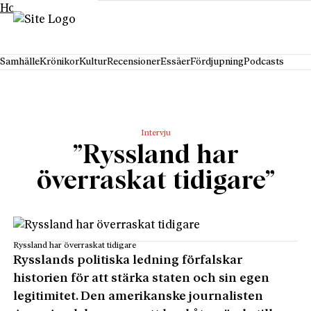
Hoppa till innehåll
Samhälle
Krönikor
Kultur
Recensioner
Essäer
Fördjupning
Podcasts
Intervju
”Ryssland har
överraskat tidigare”
Ryssland har överraskat tidigare
Rysslands politiska ledning förfalskar
historien för att stärka staten och sin egen
legitimitet. Den amerikanske journalisten