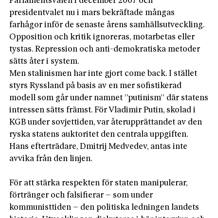
Parlamentsvalen i december 2007 och
presidentvalet nu i mars bekräftade mångas
farhågor inför de senaste årens samhällsutveckling.
Opposition och kritik ignoreras, motarbetas eller
tystas. Repression och anti-demokratiska metoder
sätts åter i system.
Men stalinismen har inte gjort come back. I stället
styrs Ryssland på basis av en mer sofistikerad
modell som går under namnet ”putinism” där statens
intressen sätts främst. För Vladimir Putin, skolad i
KGB under sovjettiden, var återupprättandet av den
ryska statens auktoritet den centrala uppgiften.
Hans efterträdare, Dmitrij Medvedev, antas inte
avvika från den linjen.
För att stärka respekten för staten manipulerar,
förtränger och falsifierar – som under
kommunisttiden – den politiska ledningen landets