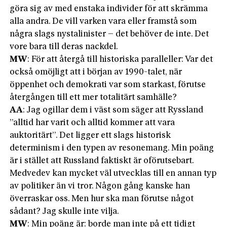
göra sig av med enstaka individer för att skrämma
alla andra. De vill varken vara eller framstå som
några slags nystalinister – det behöver de inte. Det
vore bara till deras nackdel.
MW
: För att återgå till historiska paralleller: Var det
också omöjligt att i början av 1990-talet, när
öppenhet och demokrati var som starkast, förutse
återgången till ett mer totalitärt samhälle?
AA
: Jag ogillar dem i väst som säger att Ryssland
”alltid har varit och alltid kommer att vara
auktoritärt”. Det ligger ett slags historisk
determinism i den typen av resonemang. Min poäng
är i stället att Russland faktiskt är oförutsebart.
Medvedev kan mycket väl utvecklas till en annan typ
av politiker än vi tror. Någon gång kanske han
överraskar oss. Men hur ska man förutse något
sådant? Jag skulle inte vilja.
MW
: Min poäng är: borde man inte på ett tidigt