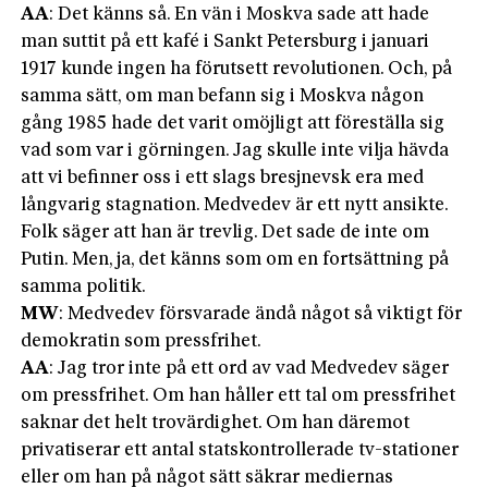
AA
: Det känns så. En vän i Moskva sade att hade
man suttit på ett kafé i Sankt Petersburg i januari
1917 kunde ingen ha förutsett revolutionen. Och, på
samma sätt, om man befann sig i Moskva någon
gång 1985 hade det varit omöjligt att föreställa sig
vad som var i görningen. Jag skulle inte vilja hävda
att vi befinner oss i ett slags bresjnevsk era med
långvarig stagnation. Medvedev är ett nytt ansikte.
Folk säger att han är trevlig. Det sade de inte om
Putin. Men, ja, det känns som om en fortsättning på
samma politik.
MW
: Medvedev försvarade ändå något så viktigt för
demokratin som pressfrihet.
AA
: Jag tror inte på ett ord av vad Medvedev säger
om pressfrihet. Om han håller ett tal om pressfrihet
saknar det helt trovärdighet. Om han däremot
privatiserar ett antal statskontrollerade tv-stationer
eller om han på något sätt säkrar mediernas