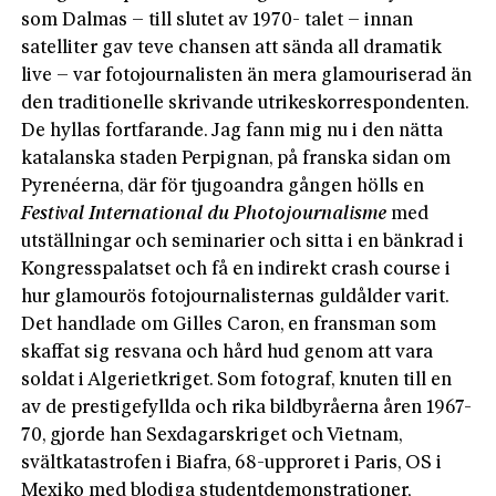
som Dalmas – till slutet av 1970- talet – innan
satelliter gav teve chansen att sända all dramatik
live – var fotojournalisten än mera glamouriserad än
den traditionelle skrivande utrikeskorrespondenten.
De hyllas fortfarande. Jag fann mig nu i den nätta
katalanska staden Perpignan, på franska sidan om
Pyrenéerna, där för tjugoandra gången hölls en
Festival International du Photojournalisme
med
utställningar och seminarier och sitta i en bänkrad i
Kongresspalatset och få en indirekt crash course i
hur glamourös fotojournalisternas guldålder varit.
Det handlade om Gilles Caron, en fransman som
skaffat sig resvana och hård hud genom att vara
soldat i Algerietkriget. Som fotograf, knuten till en
av de prestigefyllda och rika bildbyråerna åren 1967-
70, gjorde han Sexdagarskriget och Vietnam,
svältkatastrofen i Biafra, 68-upproret i Paris, OS i
Mexiko med blodiga studentdemonstrationer,