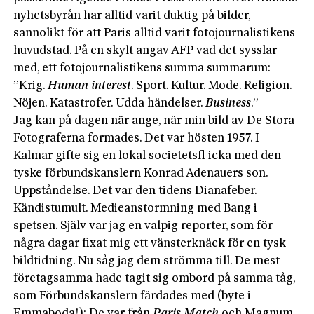
nyhetsbyrån har alltid varit duktig på bilder,
sannolikt för att Paris alltid varit fotojournalistikens
huvudstad. På en skylt angav AFP vad det sysslar
med, ett fotojournalistikens summa summarum:
”Krig.
Human interest
. Sport. Kultur. Mode. Religion.
Nöjen. Katastrofer. Udda händelser.
Business
.”
Jag kan på dagen när ange, när min bild av De Stora
Fotograferna formades. Det var hösten 1957. I
Kalmar gifte sig en lokal societetsfl icka med den
tyske förbundskanslern Konrad Adenauers son.
Uppståndelse. Det var den tidens Dianafeber.
Kändistumult. Medieanstormning med Bang i
spetsen. Själv var jag en valpig reporter, som för
några dagar fixat mig ett vänsterknäck för en tysk
bildtidning. Nu såg jag dem strömma till. De mest
företagsamma hade tagit sig ombord på samma tåg,
som Förbundskanslern färdades med (byte i
Emmaboda!): De var från
Paris Match
och Magnum,