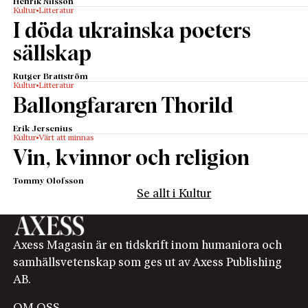
Henrik Nilsson
Kultur
Litteratur
I döda ukrainska poeters
sällskap
Rutger Brattström
Kultur
Litteratur
Ballongfararen Thorild
Erik Jersenius
Kultur
Värt att minnas
Vin, kvinnor och religion
Tommy Olofsson
Se allt i Kultur
Axess Magasin är en tidskrift inom humaniora och
samhällsvetenskap som ges ut av Axess Publishing
AB.