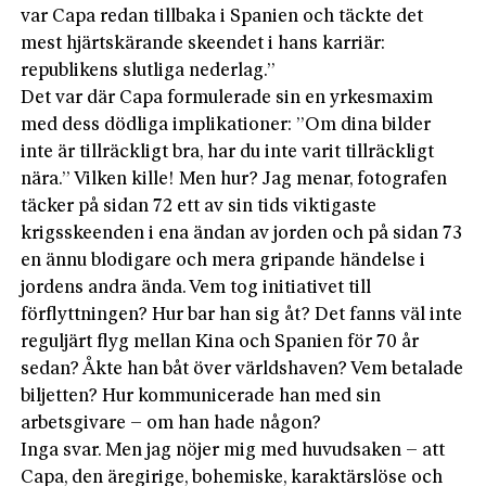
var Capa redan tillbaka i Spanien och täckte det
mest hjärtskärande skeendet i hans karriär:
republikens slutliga nederlag.”
Det var där Capa formulerade sin en yrkesmaxim
med dess dödliga implikationer: ”Om dina bilder
inte är tillräckligt bra, har du inte varit tillräckligt
nära.” Vilken kille! Men hur? Jag menar, fotografen
täcker på sidan 72 ett av sin tids viktigaste
krigsskeenden i ena ändan av jorden och på sidan 73
en ännu blodigare och mera gripande händelse i
jordens andra ända. Vem tog initiativet till
förflyttningen? Hur bar han sig åt? Det fanns väl inte
reguljärt flyg mellan Kina och Spanien för 70 år
sedan? Åkte han båt över världshaven? Vem betalade
biljetten? Hur kommunicerade han med sin
arbetsgivare – om han hade någon?
Inga svar. Men jag nöjer mig med huvudsaken – att
Capa, den äregirige, bohemiske, karaktärslöse och