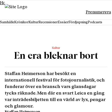
Hoppa till innehåll
Prenumerera
Samhälle
Krönikor
Kultur
Recensioner
Essäer
Fördjupning
Podcasts
Kultur
En era bleknar bort
Staffan Heimerson har besökt en
internationell festival för fotojournalistik, och
funderar över en bransch vars glansdagar
tycks räknade. Men där en svart Leica en gång
var inträdesbiljetten till en värld av lyx, pengar
och glamour.
Staffan Heimerson