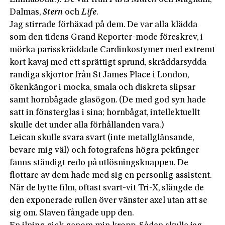
Dalmas,
Stern
och
Life
.
Jag stirrade förhäxad på dem. De var alla klädda
som den tidens Grand Reporter-mode föreskrev, i
mörka parisskräddade Cardinkostymer med extremt
kort kavaj med ett sprättigt sprund, skräddarsydda
randiga skjortor från St James Place i London,
ökenkängor i mocka, smala och diskreta slipsar
samt hornbågade glasögon. (De med god syn hade
satt in fönsterglas i sina; hornbågat, intellektuellt
skulle det under alla förhållanden vara.)
Leican skulle svara svart (inte metallglänsande,
bevare mig väl) och fotografens högra pekfinger
fanns ständigt redo på utlösningsknappen. De
flottare av dem hade med sig en personlig assistent.
När de bytte film, oftast svart-vit Tri-X, slängde de
den exponerade rullen över vänster axel utan att se
sig om. Slaven fångade upp den.