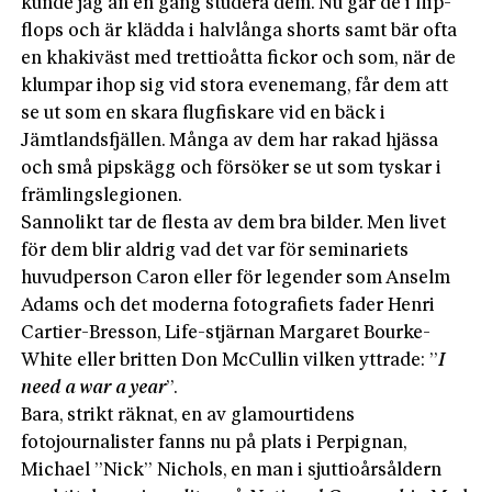
kunde jag än en gång studera dem. Nu går de i flip-
flops och är klädda i halvlånga shorts samt bär ofta
en khakiväst med trettioåtta fickor och som, när de
klumpar ihop sig vid stora evenemang, får dem att
se ut som en skara flugfiskare vid en bäck i
Jämtlandsfjällen. Många av dem har rakad hjässa
och små pipskägg och försöker se ut som tyskar i
främlingslegionen.
Sannolikt tar de flesta av dem bra bilder. Men livet
för dem blir aldrig vad det var för seminariets
huvudperson Caron eller för legender som Anselm
Adams och det moderna fotografiets fader Henri
Cartier-Bresson, Life-stjärnan Margaret Bourke-
White eller britten Don McCullin vilken yttrade: ”
I
need a war a year
”.
Bara, strikt räknat, en av glamourtidens
fotojournalister fanns nu på plats i Perpignan,
Michael ”Nick” Nichols, en man i sjuttioårsåldern