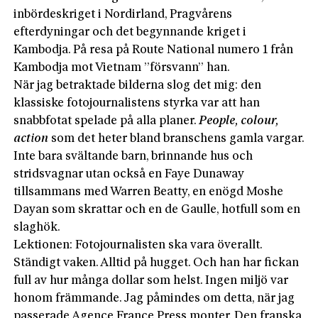
inbördeskriget i Nordirland, Pragvårens
efterdyningar och det begynnande kriget i
Kambodja. På resa på Route National numero 1 från
Kambodja mot Vietnam ”försvann” han.
När jag betraktade bilderna slog det mig: den
klassiske fotojournalistens styrka var att han
snabbfotat spelade på alla planer.
People, colour,
action
som det heter bland branschens gamla vargar.
Inte bara svältande barn, brinnande hus och
stridsvagnar utan också en Faye Dunaway
tillsammans med Warren Beatty, en enögd Moshe
Dayan som skrattar och en de Gaulle, hotfull som en
slaghök.
Lektionen: Fotojournalisten ska vara överallt.
Ständigt vaken. Alltid på hugget. Och han har fickan
full av hur många dollar som helst. Ingen miljö var
honom främmande. Jag påmindes om detta, när jag
passerade Agence France Press monter. Den franska