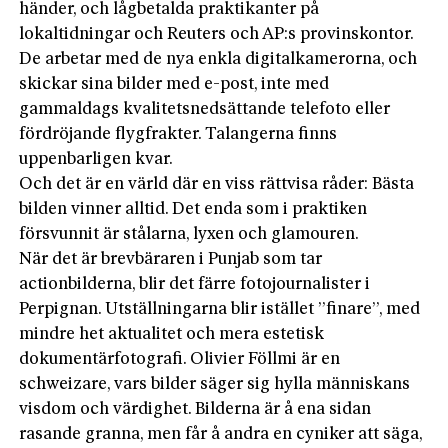
händer, och lågbetalda praktikanter på
lokaltidningar och Reuters och AP:s provinskontor.
De arbetar med de nya enkla digitalkamerorna, och
skickar sina bilder med e-post, inte med
gammaldags kvalitetsnedsättande telefoto eller
fördröjande flygfrakter. Talangerna finns
uppenbarligen kvar.
Och det är en värld där en viss rättvisa råder: Bästa
bilden vinner alltid. Det enda som i praktiken
försvunnit är stålarna, lyxen och glamouren.
När det är brevbäraren i Punjab som tar
actionbilderna, blir det färre fotojournalister i
Perpignan. Utställningarna blir istället ”finare”, med
mindre het aktualitet och mera estetisk
dokumentärfotografi. Olivier Föllmi är en
schweizare, vars bilder säger sig hylla människans
visdom och värdighet. Bilderna är å ena sidan
rasande granna, men får å andra en cyniker att säga,