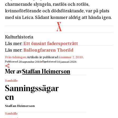
charmerande slyngeln, rastlös och rotlös,
kvinnoförförande och dödsföraktande, var på plats
med sin Leica. Sådant kommer aldrig att hända igen.
Kulturhistoria
Läs mer:
Ett ömsint fadersporträtt
Läs mer:
Ballongfararen Thorild
Från tidningen:
Artikeln är publicerad i
nummer 7, 2010
.
Publicerad:
Uppdaterad:
28 september 2010
16 januari 2026
Mer av
Staffan Heimerson
Samhälle
Sanningssägar
en
Staffan Heimerson
Samhälle