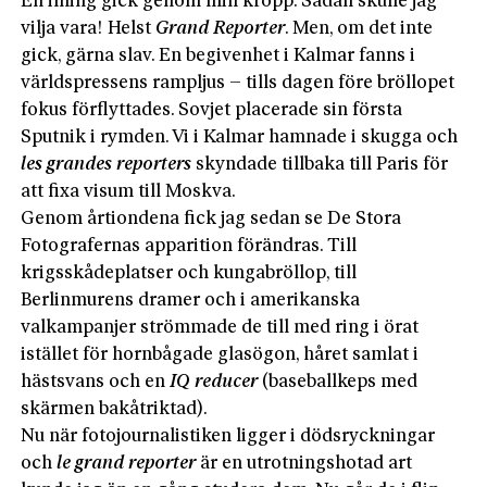
En ilning gick genom min kropp. Sådan skulle jag
vilja vara! Helst
Grand Reporter
. Men, om det inte
gick, gärna slav. En begivenhet i Kalmar fanns i
världspressens rampljus – tills dagen före bröllopet
fokus förflyttades. Sovjet placerade sin första
Sputnik i rymden. Vi i Kalmar hamnade i skugga och
les grandes reporters
skyndade tillbaka till Paris för
att fixa visum till Moskva.
Genom årtiondena fick jag sedan se De Stora
Fotografernas apparition förändras. Till
krigsskådeplatser och kungabröllop, till
Berlinmurens dramer och i amerikanska
valkampanjer strömmade de till med ring i örat
istället för hornbågade glasögon, håret samlat i
hästsvans och en
IQ reducer
(baseballkeps med
skärmen bakåtriktad).
Nu när fotojournalistiken ligger i dödsryckningar
och
le grand reporter
är en utrotningshotad art