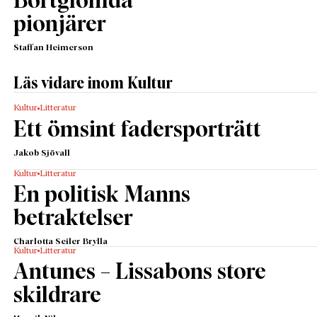
Bortglömda
pionjärer
Staffan Heimerson
Läs vidare inom Kultur
Kultur
Litteratur
Ett ömsint fadersporträtt
Jakob Sjövall
Kultur
Litteratur
En politisk Manns
betraktelser
Charlotta Seiler Brylla
Kultur
Litteratur
Antunes – Lissabons store
skildrare