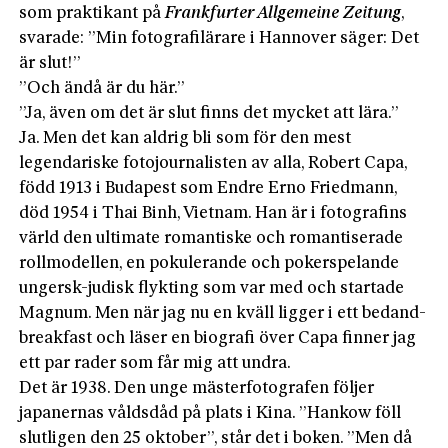
som praktikant på
Frankfurter Allgemeine Zeitung
,
svarade: ”Min fotografilärare i Hannover säger: Det
är slut!”
”Och ändå är du här.”
”Ja, även om det är slut finns det mycket att lära.”
Ja. Men det kan aldrig bli som för den mest
legendariske fotojournalisten av alla, Robert Capa,
född 1913 i Budapest som Endre Erno Friedmann,
död 1954 i Thai Binh, Vietnam. Han är i fotografins
värld den ultimate romantiske och romantiserade
rollmodellen, en pokulerande och pokerspelande
ungersk-judisk flykting som var med och startade
Magnum. Men när jag nu en kväll ligger i ett bedand-
breakfast och läser en biografi över Capa finner jag
ett par rader som får mig att undra.
Det är 1938. Den unge mästerfotografen följer
japanernas våldsdåd på plats i Kina. ”Hankow föll
slutligen den 25 oktober”, står det i boken. ”Men då