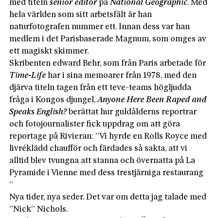
med titeln
senior editor
på
National Geographic
. Med
hela världen som sitt arbetsfält är han
naturfotografen nummer ett. Innan dess var han
medlem i det Parisbaserade Magnum, som omges av
ett magiskt skimmer.
Skribenten edward Behr, som från Paris arbetade för
Time-Life
har i sina memoarer från 1978, med den
djärva titeln tagen från ett teve-teams högljudda
fråga i Kongos djungel,
Anyone Here Been Raped and
Speaks English?
berättat hur guldålderns reportrar
och fotojournalister fick uppdrag om att göra
reportage på Rivieran: ”Vi hyrde en Rolls Royce med
livréklädd chaufför och färdades så sakta, att vi
alltid blev tvungna att stanna och övernatta på La
Pyramide i Vienne med dess trestjärniga restaurang
”
Nya tider, nya seder. Det var om detta jag talade med
”Nick” Nichols.