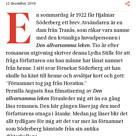
12 december 2016
E
n sommardag år 1922 får Hjalmar
Söderberg ett brev. Avsändaren är en
dam från Tranås, som råkar vara namne
med den kvinnliga huvudpersonen i
Den allvarsamma leken
. Tio år efter
romanens utgivning skriver denna Lydia Stille för att
fråga författaren om han månne har lånat namnet
från henne. I sitt svar förnekar Söderberg att han
skulle ha känt till henne och avslöjar kort och gott:
”Förnamnet tog jag från Horatius.”
Pernilla Augusts fina filmatisering av
Den
allvarsamma leken
föranleder mig att än en gång
läsa romanen. Den här gången läser jag den med
författarens utsaga i åtanke. Medan jag läser blir det
allt tydligare för mig att det var mer än förnamnet
som Söderberg hämtade från sin antika