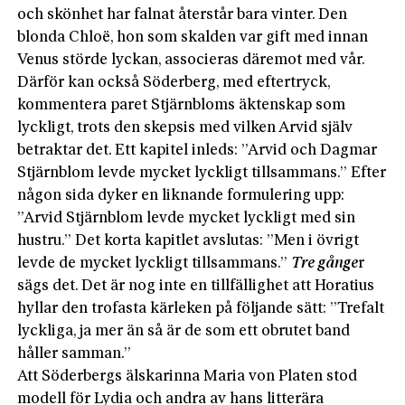
och skönhet har falnat återstår bara vinter. Den
blonda Chloë, hon som skalden var gift med innan
Venus störde lyckan, associeras däremot med vår.
Därför kan också Söderberg, med eftertryck,
kommentera paret Stjärnbloms äktenskap som
lyckligt, trots den skepsis med vilken Arvid själv
betraktar det. Ett kapitel inleds: ”Arvid och Dagmar
Stjärnblom levde mycket lyckligt tillsammans.” Efter
någon sida dyker en liknande formulering upp:
”Arvid Stjärnblom levde mycket lyckligt med sin
hustru.” Det korta kapitlet avslutas: ”Men i övrigt
levde de mycket lyckligt tillsammans.”
Tre gånge
r
sägs det. Det är nog inte en tillfällighet att Horatius
hyllar den trofasta kärleken på följande sätt: ”Trefalt
lyckliga, ja mer än så är de som ett obrutet band
håller samman.”
Att Söderbergs älskarinna Maria von Platen stod
modell för Lydia och andra av hans litterära