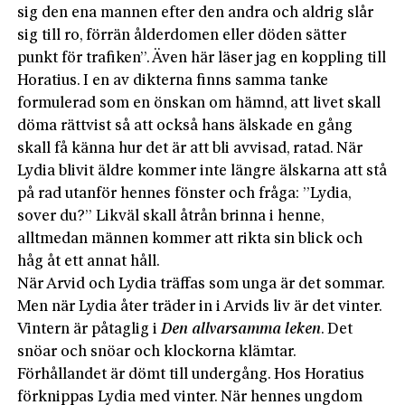
sig den ena mannen efter den andra och aldrig slår
sig till ro, förrän ålderdomen eller döden sätter
punkt för trafiken”. Även här läser jag en koppling till
Horatius. I en av dikterna finns samma tanke
formulerad som en önskan om hämnd, att livet skall
döma rättvist så att också hans älskade en gång
skall få känna hur det är att bli avvisad, ratad. När
Lydia blivit äldre kommer inte längre älskarna att stå
på rad utanför hennes fönster och fråga: ”Lydia,
sover du?” Likväl skall åtrån brinna i henne,
alltmedan männen kommer att rikta sin blick och
håg åt ett annat håll.
När Arvid och Lydia träffas som unga är det sommar.
Men när Lydia åter träder in i Arvids liv är det vinter.
Vintern är påtaglig i
Den allvarsamma leken
. Det
snöar och snöar och klockorna klämtar.
Förhållandet är dömt till undergång. Hos Horatius
förknippas Lydia med vinter. När hennes ungdom