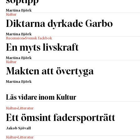
soptipp
Martina Björk
Kultur
Diktarna dyrkade Garbo
Martina Björk
Recension
Svensk fackbok
En myts livskraft
Martina Björk
Kultur
Makten att övertyga
Martina Björk
Läs vidare inom Kultur
Kultur
Litteratur
Ett ömsint fadersporträtt
Jakob Sjövall
Kultur
Litteratur