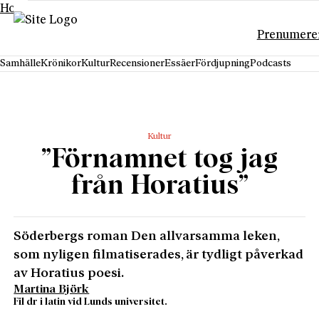
Hoppa till innehåll
Prenumere
Samhälle
Krönikor
Kultur
Recensioner
Essäer
Fördjupning
Podcasts
Kultur
”Förnamnet tog jag
från Horatius”
Söderbergs roman Den allvarsamma leken,
som nyligen filmatiserades, är tydligt påverkad
av Horatius poesi.
Martina Björk
Fil dr i latin vid Lunds universitet.