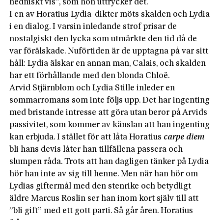
hedniskt vis”, som hon uttrycker det.
I en av Horatius Lydia-dikter möts skalden och Lydia
i en dialog. I varsin inledande strof prisar de
nostalgiskt den lycka som utmärkte den tid då de
var förälskade. Nuförtiden är de upptagna på var sitt
håll: Lydia älskar en annan man, Calais, och skalden
har ett förhållande med den blonda Chloë.
Arvid Stjärnblom och Lydia Stille inleder en
sommarromans som inte följs upp. Det har ingenting
med bristande intresse att göra utan beror på Arvids
passivitet, som kommer av känslan att han ingenting
kan erbjuda. I stället för att låta Horatius
carpe diem
bli hans devis låter han tillfällena passera och
slumpen råda. Trots att han dagligen tänker på Lydia
hör han inte av sig till henne. Men när han hör om
Lydias giftermål med den stenrike och betydligt
äldre Marcus Roslin ser han inom kort själv till att
”bli gift” med ett gott parti. Så går åren. Horatius