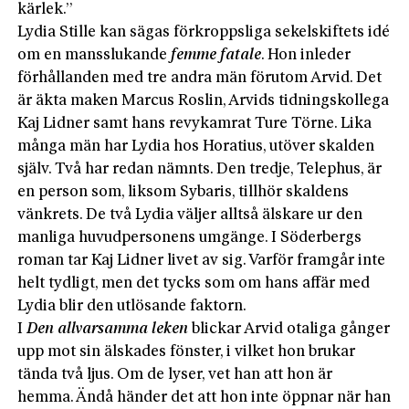
kärlek.”
Lydia Stille kan sägas förkroppsliga sekelskiftets idé
om en mansslukande
femme fatale
. Hon inleder
förhållanden med tre andra män förutom Arvid. Det
är äkta maken Marcus Roslin, Arvids tidningskollega
Kaj Lidner samt hans revykamrat Ture Törne. Lika
många män har Lydia hos Horatius, utöver skalden
själv. Två har redan nämnts. Den tredje, Telephus, är
en person som, liksom Sybaris, tillhör skaldens
vänkrets. De två Lydia väljer alltså älskare ur den
manliga huvudpersonens umgänge. I Söderbergs
roman tar Kaj Lidner livet av sig. Varför framgår inte
helt tydligt, men det tycks som om hans affär med
Lydia blir den utlösande faktorn.
I
Den allvarsamma leken
blickar Arvid otaliga gånger
upp mot sin älskades fönster, i vilket hon brukar
tända två ljus. Om de lyser, vet han att hon är
hemma. Ändå händer det att hon inte öppnar när han