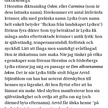
diktarkollega.
I Horatius diktsamling
Oden
, eller
Carmina
(som är
dess latinska namn), förekommer ett antal åtråvärda
kvinnor, alla med grekiska namn. Lydia (vars namn
helt enkelt betyder ”flickan från landskapet Lydien”)
föräras fyra dikter. Som typ betraktad är Lydia lik
många andra eftertraktade kvinnor i antik lyrik: hon
är självständig, temperamentsfull, förförisk och
nyckfull. Lätt att fånga men samtidigt svårfångad.
Hon är älskarinna, inte maka. När jag tänker på vilka
egenskaper som förenar Horatius och Söderbergs
Lydia erinrar jag mig en passage ur
Den allvarsamma
leken
. Det är när Lydia Stille stolt frågar Arvid
Stjärnblom om han har noterat dörrskylten till
hennes nya lägenhet, dit hon flyttat efter att ha
lämnat sin make. Med skylten manifesterar hon sin
självständighet och ovilja att gifta om sig (och
därmed byta efternamn). Arvid får älska henne ”på