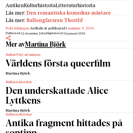
Antiken
Kulturhistoria
Litteraturhistoria
Läs mer:
Den romantiska komedins mästare
Läs mer:
Ballongfararen Thorild
Från tidningen:
Artikeln är publicerad i
nummer 9, 2016
.
Publicerad:
Uppdaterad:
12 december 2016
16 januari 2026
Mer av
Martina Björk
Kultur
Värt att minnas
Världens första queerfilm
Martina Björk
Kultur
Litteratur
Den underskattade Alice
Lyttkens
Martina Björk
Kultur
Litteratur
Antika fragment hittades på