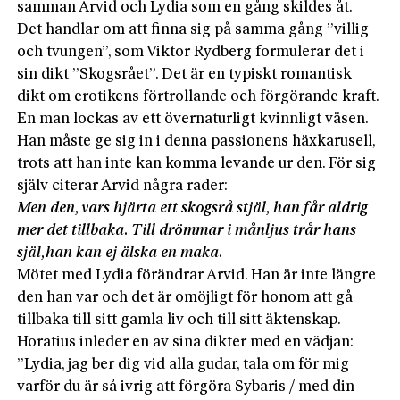
samman Arvid och Lydia som en gång skildes åt.
Det handlar om att finna sig på samma gång ”villig
och tvungen”, som Viktor Rydberg formulerar det i
sin dikt ”Skogsrået”. Det är en typiskt romantisk
dikt om erotikens förtrollande och förgörande kraft.
En man lockas av ett övernaturligt kvinnligt väsen.
Han måste ge sig in i denna passionens häxkarusell,
trots att han inte kan komma levande ur den. För sig
själv citerar Arvid några rader:
Men den, vars hjärta ett skogsrå stjäl,
han får aldrig
mer det tillbaka.
Till drömmar i månljus trår hans
själ,
han kan ej älska en maka.
Mötet med Lydia förändrar Arvid. Han är inte längre
den han var och det är omöjligt för honom att gå
tillbaka till sitt gamla liv och till sitt äktenskap.
Horatius inleder en av sina dikter med en vädjan:
”Lydia, jag ber dig vid alla gudar, tala om för mig
varför du är så ivrig att förgöra Sybaris / med din