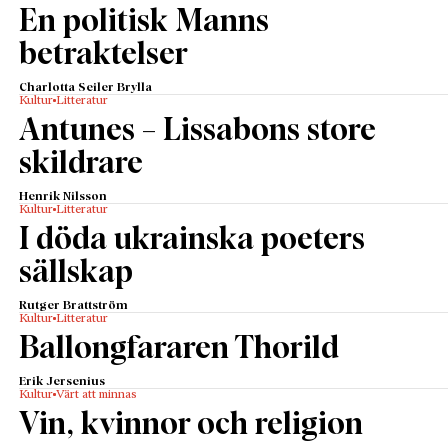
En politisk Manns
betraktelser
Charlotta Seiler Brylla
Kultur
Litteratur
Antunes – Lissabons store
skildrare
Henrik Nilsson
Kultur
Litteratur
I döda ukrainska poeters
sällskap
Rutger Brattström
Kultur
Litteratur
Ballongfararen Thorild
Erik Jersenius
Kultur
Värt att minnas
Vin, kvinnor och religion