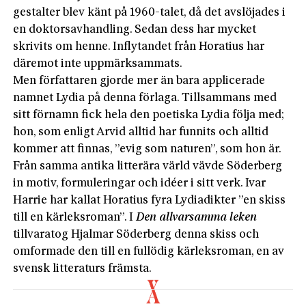
gestalter blev känt på 1960-talet, då det avslöjades i
en doktorsavhandling. Sedan dess har mycket
skrivits om henne. Inflytandet från Horatius har
däremot inte uppmärksammats.
Men författaren gjorde mer än bara applicerade
namnet Lydia på denna förlaga. Tillsammans med
sitt förnamn fick hela den poetiska Lydia följa med;
hon, som enligt Arvid alltid har funnits och alltid
kommer att finnas, ”evig som naturen”, som hon är.
Från samma antika litterära värld vävde Söderberg
in motiv, formuleringar och idéer i sitt verk. Ivar
Harrie har kallat Horatius fyra Lydiadikter ”en skiss
till en kärleksroman”. I
Den allvarsamma leken
tillvaratog Hjalmar Söderberg denna skiss och
omformade den till en fullödig kärleksroman, en av
svensk litteraturs främsta.