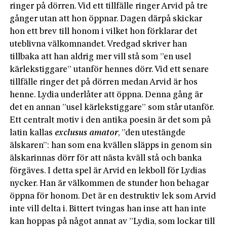
ringer på dörren. Vid ett tillfälle ringer Arvid på tre
gånger utan att hon öppnar. Dagen därpå skickar
hon ett brev till honom i vilket hon förklarar det
uteblivna välkomnandet. Vredgad skriver han
tillbaka att han aldrig mer vill stå som ”en usel
kärlekstiggare” utanför hennes dörr. Vid ett senare
tillfälle ringer det på dörren medan Arvid är hos
henne. Lydia underlåter att öppna. Denna gång är
det en annan ”usel kärlekstiggare” som står utanför.
Ett centralt motiv i den antika poesin är det som på
latin kallas
exclusus amator
, ”den utestängde
älskaren”: han som ena kvällen släpps in genom sin
älskarinnas dörr för att nästa kväll stå och banka
förgäves. I detta spel är Arvid en lekboll för Lydias
nycker. Han är välkommen de stunder hon behagar
öppna för honom. Det är en destruktiv lek som Arvid
inte vill delta i. Bittert tvingas han inse att han inte
kan hoppas på något annat av ”Lydia, som lockar till