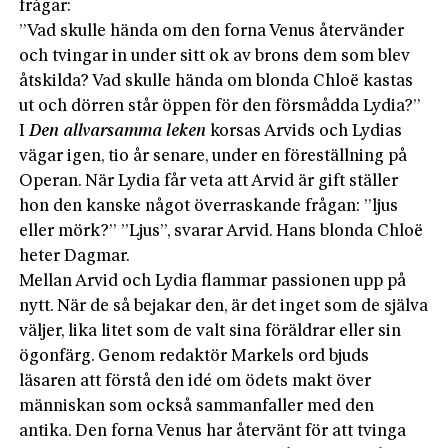
frågar:
”Vad skulle hända om den forna Venus återvänder
och tvingar in under sitt ok av brons dem som blev
åtskilda? Vad skulle hända om blonda Chloë kastas
ut och dörren står öppen för den försmådda Lydia?”
I
Den allvarsamma leken
korsas Arvids och Lydias
vägar igen, tio år senare, under en föreställning på
Operan. När Lydia får veta att Arvid är gift ställer
hon den kanske något överraskande frågan: ”ljus
eller mörk?” ”Ljus”, svarar Arvid. Hans blonda Chloë
heter Dagmar.
Mellan Arvid och Lydia flammar passionen upp på
nytt. När de så bejakar den, är det inget som de själva
väljer, lika litet som de valt sina föräldrar eller sin
ögonfärg. Genom redaktör Markels ord bjuds
läsaren att förstå den idé om ödets makt över
människan som också sammanfaller med den
antika. Den forna Venus har återvänt för att tvinga