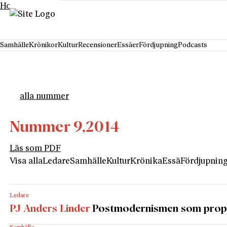
Hoppa till innehåll
Samhälle
Krönikor
Kultur
Recensioner
Essäer
Fördjupning
Podcasts
alla nummer
Nummer 9,
2014
Läs som PDF
Visa alla
Ledare
Samhälle
Kultur
Krönika
Essä
Fördjupnin
Ledare
PJ Anders Linder
Postmodernismen som pro