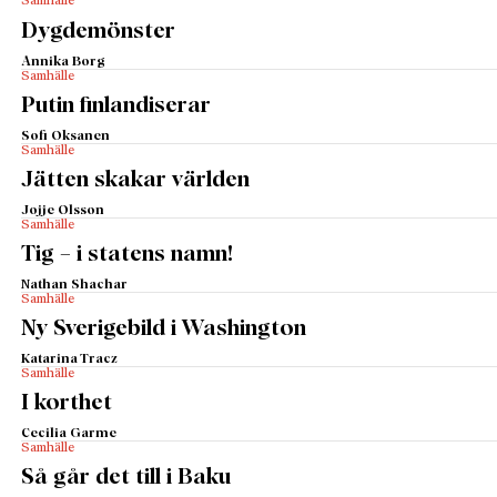
Samhälle
Dygdemönster
Annika Borg
Samhälle
Putin finlandiserar
Sofi Oksanen
Samhälle
Jätten skakar världen
Jojje Olsson
Samhälle
Tig – i statens namn!
Nathan Shachar
Samhälle
Ny Sverigebild i Washington
Katarina Tracz
Samhälle
I korthet
Cecilia Garme
Samhälle
Så går det till i Baku