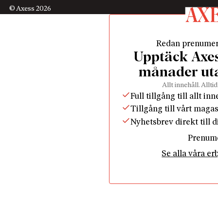
© Axess 2026
Redan prenume
Upptäck Axess
månader ut
Allt innehåll. Alltid
Full tillgång till allt in
Tillgång till vårt maga
Nyhetsbrev direkt till 
Prenum
Se alla våra e