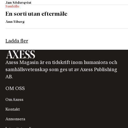
Jan Söderqvist
Samhälle
En sorti utan eftermäle
Ann Tiberg
Ladda fler
Axess Magasin är en tidskrift inom humaniora och
samhällsvetenskap som ges ut av Axess Publishing
AB.
OM OSS
Om Axess
Kontakt
Annonsera