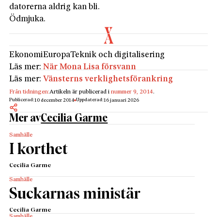
datorerna aldrig kan bli.
Ödmjuka.
Ekonomi
Europa
Teknik och digitalisering
Läs mer:
När Mona Lisa försvann
Läs mer:
Vänsterns verklighetsförankring
Från tidningen:
Artikeln är publicerad i
nummer 9, 2014
.
Publicerad:
Uppdaterad:
10 december 2014
16 januari 2026
Mer av
Cecilia Garme
Samhälle
I korthet
Cecilia Garme
Samhälle
Suckarnas ­ministär
Cecilia Garme
Samhälle