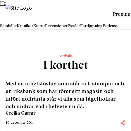
Hoppa till innehåll
Prenum
Samhälle
Krönikor
Kultur
Recensioner
Essäer
Fördjupning
Podcasts
Samhälle
I korthet
Med en arbetslöshet som står och stampar och
en riksbank som har tömt sitt magasin och
infört nollränta står vi alla som fågelholkar
och undrar vad i helvete nu då.
Cecilia Garme
10 december 2014