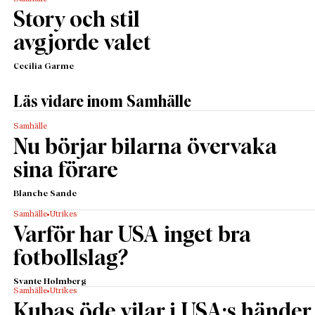
Story och stil
avgjorde valet
Cecilia Garme
Läs vidare inom Samhälle
Samhälle
Nu börjar bilarna övervaka
sina förare
Blanche Sande
Samhälle
Utrikes
Varför har USA inget bra
fotbollslag?
Svante Holmberg
Samhälle
Utrikes
Kubas öde vilar i USA:s händer