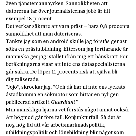
även tjänstemannayrken. Sannolikheten att
datorerna tar över journalisternas jobb är till
exempel 18 procent.
Det verkar säkrare att vara präst – bara 0,8 procents
sannolikhet att man datoriseras.
Tänkte jag som en android skulle jag förstås genast
söka en prästutbildning. Eftersom jag fortfarande är
människa ger jag istället ifrån mig ett hånskratt. För
beräkningarna visar att inte ens dataspecialisterna
går säkra. De löper 11 procents risk att själva bli
digitaliserade.
”Jojo”, skrockar jag. ”Och då har ni inte ens lyckats
åstadkomma en sökmotor som hittar en nyligen
publicerad artikel i
Guardian
!
”
Min mänskliga hjärna vet förstås något annat också.
Att högmod går före fall. Konjunkturfall. Så det är
nog hög tid att vår arbetsmarknadspolitik,
utbildningspolitik och lönebildning blir något som