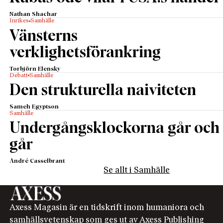
Nathan Shachar
Inrikes
Samhälle
Vänsterns
verklighetsförankring
Torbjörn Elensky
Debatt
Samhälle
Den strukturella naiviteten
Sameh Egyptson
Samhälle
Undergångsklockorna går och
går
André Casselbrant
Se allt i Samhälle
Axess Magasin är en tidskrift inom humaniora och
samhällsvetenskap som ges ut av Axess Publishing