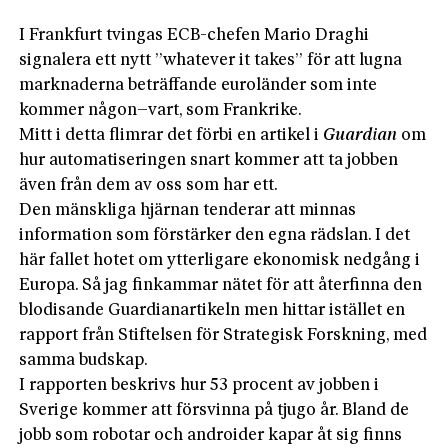
I Frankfurt tvingas ECB-chefen Mario Draghi
signalera ett nytt ”whatever it takes” för att lugna
marknaderna beträffande euro­länder som inte
kommer någon­–vart, som Frankrike.
Mitt i detta flimrar det förbi en artikel i
Guardian
om
hur automatiseringen snart kommer att ta jobben
även från dem av oss som har ett.
Den mänskliga hjärnan tenderar att minnas
information som förstärker den egna rädslan. I det
här fallet hotet om ytterligare ekonomisk nedgång i
Europa. Så jag finkammar nätet för att återfinna den
blodisande Guardianartikeln men hittar istället en
rapport från Stiftelsen för Strategisk Forskning, med
samma budskap.
I rapporten beskrivs hur 53 procent av jobben i
Sverige kommer att försvinna på tjugo år. Bland de
jobb som robotar och androider kapar åt sig finns