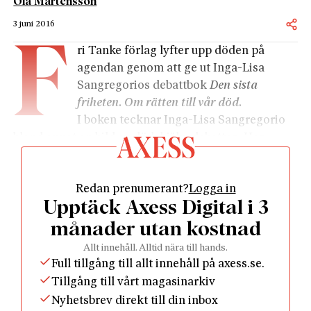
Ola Mårtensson
3 juni 2016
F
ri Tanke förlag lyfter upp döden på
agendan genom att ge ut Inga-Lisa
Sangregorios debattbok
Den sista
friheten. Om rätten till vår död.
I boken tecknar Inga-Lisa Sangregorio
bland annat en bild av dödshjälpsdebatten. Hon
berättar om människor som fått tillgång till
dödshjälp i andra länder och om människor här i
Redan prenumerant?
Logga in
Sverige som inte fått det, utan istället genomlidit
Upptäck Axess Digital i 3
sjukdomsförlopp eller tagit saken i egna händer. De
beskrivna fallen berör på djupet, precis som hennes
månader utan kostnad
egen historia och cancerdiagnos.
Allt innehåll. Alltid nära till hands.
Oregonmodellen,
Death with Dignity Act
, är den form
Full tillgång till allt innehåll på axess.se.
av dödshjälp som författaren argumenterar för i
Tillgång till vårt magasinarkiv
boken. Den tillåter Oregonbor som är i slutstadiet av
Nyhetsbrev direkt till din inbox