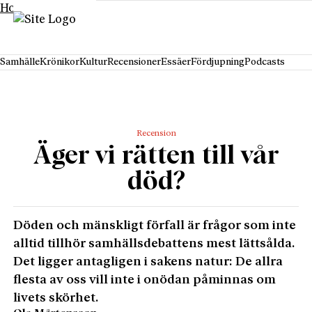
Hoppa till innehåll
Samhälle
Krönikor
Kultur
Recensioner
Essäer
Fördjupning
Podcasts
Recension
Äger vi rätten till vår
död?
Döden och mänskligt förfall är frågor som inte
alltid tillhör samhällsdebattens mest lättsålda.
Det ligger antagligen i sakens natur: De allra
flesta av oss vill inte i onödan påminnas om
livets skörhet.