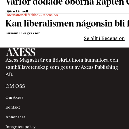
Varför dödade öborna kapten 
mer tveksamt att skeptikern låter sig övertygas, då
Sangregorio förenklar en för många etiskt
Björn Linnell
komplicerad fråga.
Internationell fackbok
Recension
Kan liberalismen någonsin bli f
Ola Mårtensson. Handläggarchef,
Kristdemokraternas riksdagskansli. Tidigare
Susanna Birgersson
politisk chefredaktör i
Västerviks-Tidningen
Se allt i Recension
Axess Magasin är en tidskrift inom humaniora och
samhällsvetenskap som ges ut av Axess Publishing
AB.
OM OSS
Om Axess
Kontakt
Annonsera
Integritetspolicy