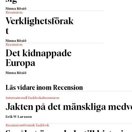
Ninna Rösiö
Recension
Verklighetsförak
t
Ninna Rösiö
Recension
Det kidnappade
Europa
Ninna Rösiö
Läs vidare inom Recension
Internationell fackbok
Recension
Jakten på det mänskliga medv
Erik W Larsson
Recension
Svensk fackbok