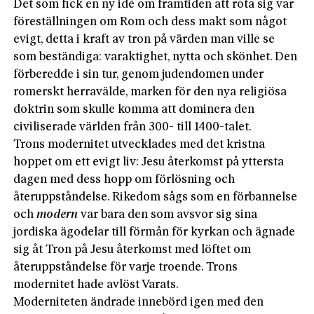
Det som fick en ny idé om framtiden att rota sig var
föreställningen om Rom och dess makt som något
evigt, detta i kraft av tron på värden man ville se
som beständiga: varaktighet, nytta och skönhet. Den
förberedde i sin tur, genom judendomen under
romerskt herravälde, marken för den nya religiösa
doktrin som skulle komma att dominera den
civiliserade världen från 300- till 1400-talet.
Trons modernitet utvecklades med det kristna
hoppet om ett evigt liv: Jesu återkomst på yttersta
dagen med dess hopp om förlösning och
återuppståndelse. Rikedom sågs som en förbannelse
och
modern
var bara den som avsvor sig sina
jordiska ägodelar till förmån för kyrkan och ägnade
sig åt Tron på Jesu återkomst med löftet om
återuppståndelse för varje troende. Trons
modernitet hade avlöst Varats.
Moderniteten ändrade innebörd igen med den