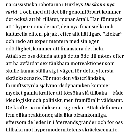
narcissistiska robotarna i Huxleys
Du sköna nya
värld
! I och med att det blir genomförbart kommer
det också att bli tillåtet, menar Attali. Han förutspår
att ”hyper-nomaderna”, den nya finansiella och
kulturella eliten, på jakt efter allt häftigare ”kickar”
och redo att experimentera med sin egen
odödlighet, kommer att finansiera det hela.
Attali ser oss dömda att gå detta öde till mötes efter
att ha avfärdat sex tänkbara motreaktioner som
skulle kunna ställa sig i vägen för detta yttersta
skräckscenario. För mot den västerländska,
förnuftsstyrda självmordsdynamiken kommer
mycket gamla krafter att försöka slå tillbaka – både
ideologiskt och politiskt, men framförallt våldsamt.
De krafterna mobiliserar sig redan. Attali definierar
fem olika reaktioner, alla lika oframkomliga,
eftersom de leder in i återvändsgränder och för oss
tillbaka mot hypermodernitetens skräckscenario.