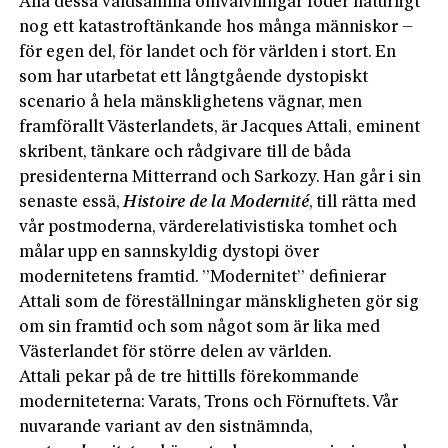
Alla dessa våldsamma omvälvningar föder naturligt
nog ett katastroftänkande hos många människor –
för egen del, för landet och för världen i stort. En
som har utarbetat ett långtgående ­dystopiskt
scenario å hela mänsklighetens vägnar, men
framförallt Västerlandets, är Jacques Attali, eminent
skribent, tänkare och rådgivare till de båda
presidenterna Mitterrand och Sarkozy. Han går i sin
senaste essä,
Histoire
de la
Modernité
, till rätta med
vår postmoderna, värderelativistiska tomhet och
målar upp en sannskyldig dystopi över
modernitetens framtid. ”Modernitet” definierar
Attali som de föreställningar mänskligheten gör sig
om sin framtid och som något som är lika med
Västerlandet för större delen av världen.
Attali pekar på de tre hittills förekommande
moderniteterna: Varats, Trons och Förnuftets. Vår
nuvarande variant av den sistnämnda,