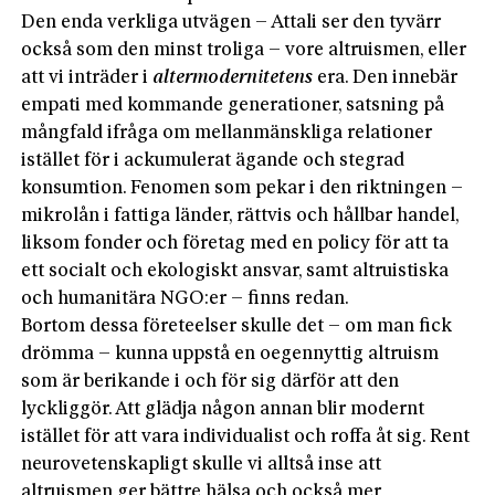
Den enda verkliga utvägen – Attali ser den tyvärr
också som den minst troliga – vore altruismen, eller
att vi inträder i
altermodernitetens
era. Den innebär
empati med kommande generationer, satsning på
mångfald ifråga om mellanmänskliga relationer
istället för i ackumulerat ägande och stegrad
konsumtion. Fenomen som pekar i den riktningen –
mikrolån i fattiga länder, rättvis och hållbar handel,
liksom fonder och företag med en policy för att ta
ett socialt och ekologiskt ansvar, samt altruistiska
och humanitära NGO:er – finns redan.
Bortom dessa företeelser skulle det – om man fick
drömma – kunna uppstå en oegennyttig altruism
som är berikande i och för sig därför att den
lyckliggör. Att glädja någon annan blir modernt
istället för att vara individualist och roffa åt sig. Rent
neurovetenskapligt skulle vi alltså inse att
altruismen ger bättre hälsa och också mer