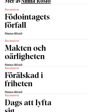
Mer av
Ninna Rösiö
Recension
Födointagets
förfall
Ninna Rösiö
Recension
Makten och
oärligheten
Ninna Rösiö
Recension
Förälskad i
friheten
Ninna Rösiö
Recension
Dags att lyfta
sig