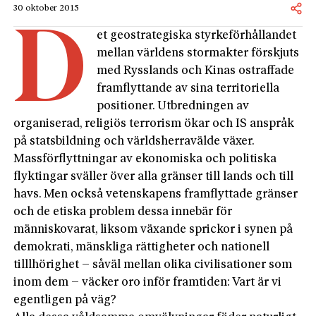
30 oktober 2015
D
et geostrategiska styrkeförhållandet
mellan världens stormakter förskjuts
med Rysslands och Kinas ostraffade
framflyttande av sina territoriel­la
positioner. Utbredningen av
organiserad, religiös terrorism ökar och IS anspråk
på statsbildning och världsherravälde växer.
Massförflyttningar av ekonomiska och politiska
flyktingar sväller över alla gränser till lands och till
havs. Men också vetenskapens framflyttade gränser
och de etiska problem dessa innebär för
människovarat, liksom växande sprickor i synen på
demokrati, mänskliga rättigheter och nationell
tilllhörighet – såväl mellan olika civilisationer som
inom dem – väcker oro inför framtiden: Vart är vi
egentligen på väg?