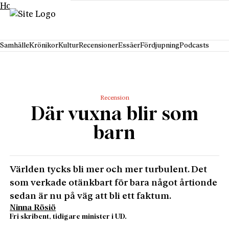
Hoppa till innehåll
Samhälle
Krönikor
Kultur
Recensioner
Essäer
Fördjupning
Podcasts
Recension
Där vuxna blir som
barn
Världen tycks bli mer och mer turbulent. Det
som verkade otänkbart för bara något årtionde
sedan är nu på väg att bli ett faktum.
Ninna Rösiö
Fri skribent, tidigare minister i UD.