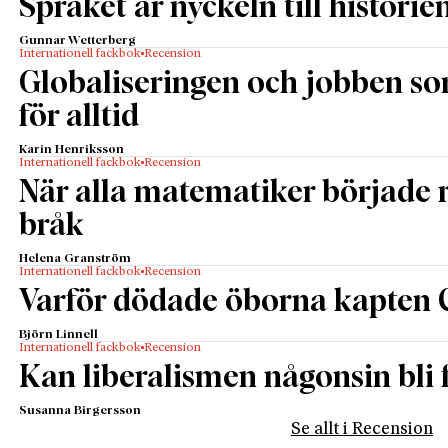
Språket är nyckeln till historie
Gunnar Wetterberg
Internationell fackbok
Recension
Globaliseringen och jobben s
för alltid
Karin Henriksson
Internationell fackbok
Recension
När alla matematiker började
bråk
Helena Granström
Internationell fackbok
Recension
Varför dödade öborna kapten 
Björn Linnell
Internationell fackbok
Recension
Kan liberalismen någonsin bli f
Susanna Birgersson
Se allt i Recension