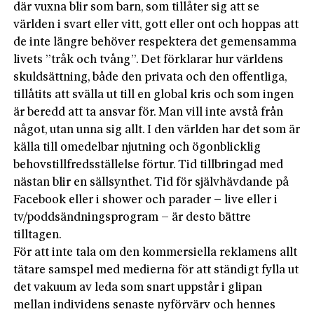
där vuxna blir som barn, som tillåter sig att se
världen i svart eller vitt, gott eller ont och hoppas att
de inte längre behöver re­spektera det gemensamma
livets ”tråk och tvång”. Det förklarar hur världens
skuldsättning, både den privata och den offentliga,
tillåtits att svälla ut till en global kris och som ingen
är beredd att ta ansvar för. Man vill inte avstå från
något, utan unna sig allt. I den världen har det som är
källa till omedelbar njutning och ögonblicklig
behovstillfredsställelse förtur. Tid tillbringad med
nästan blir en sällsynthet. Tid för självhävdande på
Facebook eller i shower och parader – live eller i
tv/poddsändningsprogram – är desto bättre
tilltagen.
För att inte tala om den kommersiella reklamens allt
tätare samspel med medier­na för att ständigt fylla ut
det vakuum av leda som snart uppstår i glipan
mellan individens senaste nyförvärv och hennes