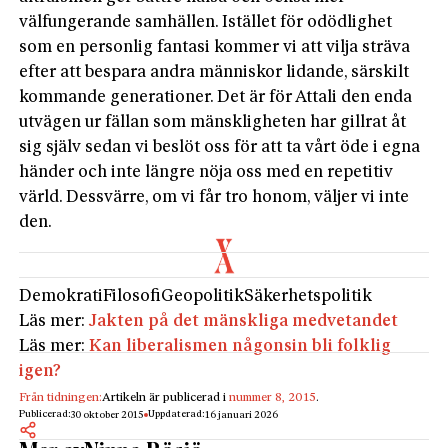
välfungerande samhällen. Istället för odödlighet
som en personlig fantasi kommer vi att vilja sträva
efter att bespara andra människor lidande, särskilt
kommande generationer. Det är för Attali den enda
utvägen ur fällan som mänskligheten har gillrat åt
sig själv sedan vi beslöt oss för att ta vårt öde i egna
händer och inte längre nöja oss med en repetitiv
värld. Dessvärre, om vi får tro honom, väljer vi inte
den.
Demokrati
Filosofi
Geopolitik
Säkerhetspolitik
Läs mer:
Jakten på det mänskliga medvetandet
Läs mer:
Kan liberalismen någonsin bli folklig
igen?
Från tidningen:
Artikeln är publicerad i
nummer 8, 2015
.
Publicerad:
Uppdaterad:
30 oktober 2015
16 januari 2026