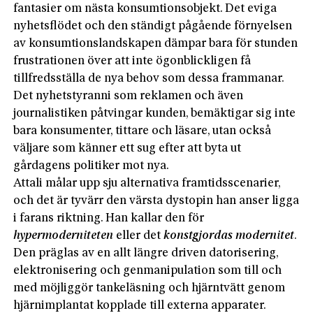
fantasier om nästa konsumtionsobjekt. Det eviga
nyhetsflödet och den ständigt pågåen­de förnyelsen
av konsumtionslandskapen dämpar bara för stunden
frustrationen över att inte ögonblickligen få
tillfredsställa de nya behov som dessa frammanar.
Det nyhetstyranni som reklamen och även
journalistiken påtvingar kunden, bemäktigar sig inte
bara konsumenter, tittare och läsare, utan också
väljare som känner ett sug efter att byta ut
gårdagens politiker mot nya.
Attali målar upp sju alternativa framtidsscenarier,
och det är tyvärr den värsta dystopin han anser ligga
i farans riktning. Han kallar den för
hypermoderniteten
eller det
konstgjordas modernitet
.
Den präglas av en allt längre driven ­datorisering,
elektronisering och genmanipulation som till och
med möjliggör tankeläsning och hjärntvätt genom
hjärnimplantat kopplade till externa apparater.