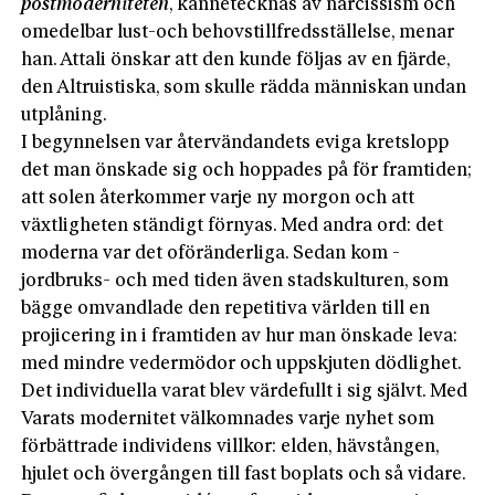
postmoderniteten
, kännetecknas av narcissism och
omedelbar lust-och behovstillfredsställelse, menar
han. Attali önskar att den kunde följas av en fjärde,
den Altruistiska, som skulle rädda människan undan
utplåning.
I begynnelsen var återvändandets eviga kretslopp
det man önskade sig och hoppades på för framtiden;
att solen återkommer varje ny morgon och att
växtligheten ständigt förnyas. Med andra ord: det
moderna var det oföränderliga. Sedan kom ­
jordbruks- och med tiden även stadskulturen, som
bägge omvandlade den repetitiva världen till en
projicering in i framtiden av hur man önskade leva:
med mindre vedermödor och uppskjuten dödlighet.
Det individuella varat blev värdefullt i sig självt. Med
Varats modernitet välkomnades varje nyhet som
förbättrade individens villkor: elden, hävstången,
hjulet och övergången till fast boplats och så vidare.