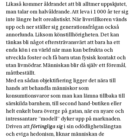
Likaså kommer åldrandet att bli alltmer uppskjutet,
man talar om halvåldrande. Att leva i 1 000 år ter sig
inte längre helt orealistiskt. När livsvillkoren vänds
upp och ner ställer sig generationsfrågan också
annorlunda. Liksom könstillhörigheten. Det kan
tänkas bli något eftersträvansvärt att bara ha ett
enda kön i en värld när man kan befrukta och
utveckla foster och få barn utan fysisk kontakt och
utan livmödrar. Människan blir då själv ett föremål,
måttbeställt.
Med en sådan objektifiering ligger det nära till
hands att behandla människor­ som
konsumtionsvaror som man kan lämna tillbaka till
särskilda barnhem, till second hand-butiken eller
helt enkelt bara överge på gatan, när en nyare och
intressantare ”modell” dyker upp på marknaden.
Driven att
förtingliga sig
i sin odödlighetslängtan
och eviga hedonism, liknar människan de