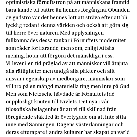
optimistiska förnuftstron på att människans framtid
bara kunde bli bättre än hennes förgångna. Obunden
av gudstro var det hennes lott att sträva efter att bli
lycklig redan i denna världen och också att göra sig
till herre över naturen. Med upplysningen
fullkomnades dessa tankar i Förnuftets modernitet
som råder fortfarande, men som, enligt Attalis
mening, hotar att förgöra det mänskliga i oss.
Vi lever i en tid präglad av att människor­ vill åtnjuta
alla rättigheter men undgå alla plikter och allt
ansvar i egenskap av medborgare; människor som
vill tro på en mängd materiella ting men inte på Gud.
Men som Nietzsche hävdade är Förnuftets idé
oupplösligt knuten till tvivlets. Det nya i vår
filosofiska belägenhet är att vi till skillnad från
föregående släktled är övertygade om att inte sitta
inne med Sanningen. Dagens västerlänningar och
deras efterapare i andra kulturer har skapat en värld